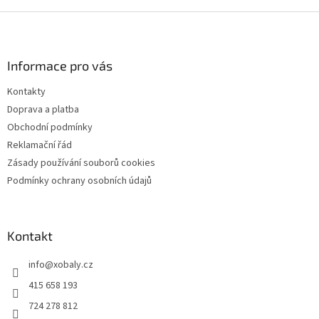
Z
á
p
a
Informace pro vás
t
Kontakty
í
Doprava a platba
Obchodní podmínky
Reklamační řád
Zásady používání souborů cookies
Podmínky ochrany osobních údajů
Kontakt
info
@
xobaly.cz
415 658 193
724 278 812