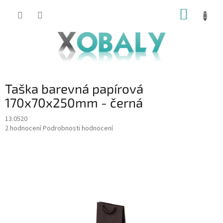
Přejít
NÁKUP
na
KOŠÍK
obsah
Taška barevná papírová
170x70x250mm - černá
13.0520
Průměrné
2 hodnocení
Podrobnosti hodnocení
hodnocení
produktu
je
4,0
z
5
hvězdiček.