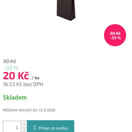
30 Kč
–33 %
30 Kč
–33 %
20 Kč
/ ks
16,53 Kč bez DPH
Měrná
Skladem
cena:
Můžeme doručit do:
11.8.2026
Přidat do košíku