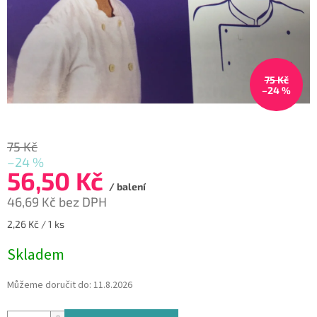
75 Kč
–24 %
75 Kč
–24 %
56,50 Kč
/ balení
46,69 Kč bez DPH
Měrná
2,26 Kč / 1 ks
cena:
Skladem
Můžeme doručit do:
11.8.2026