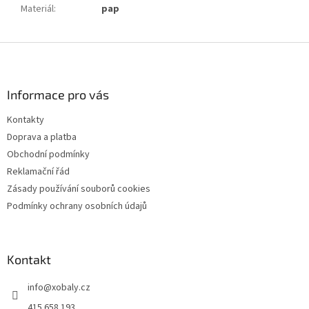
Materiál
:
pap
Z
á
p
a
Informace pro vás
t
Kontakty
í
Doprava a platba
Obchodní podmínky
Reklamační řád
Zásady používání souborů cookies
Podmínky ochrany osobních údajů
Kontakt
info
@
xobaly.cz
415 658 193