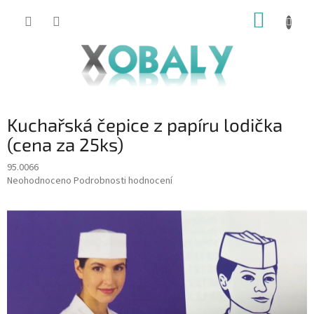
Přejít
NÁKUP
na
KOŠÍK
obsah
Kuchařská čepice z papíru lodička
(cena za 25ks)
95.0066
Průměrné
Neohodnoceno
Podrobnosti hodnocení
hodnocení
produktu
je
0,0
z
5
hvězdiček.