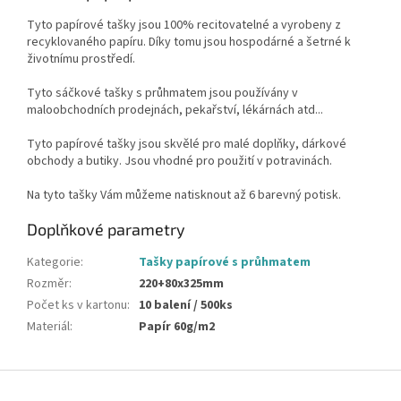
Tyto papírové tašky jsou 100% recitovatelné a vyrobeny z
recyklovaného papíru. Díky tomu jsou hospodárné a šetrné k
životnímu prostředí.
Tyto sáčkové tašky s průhmatem jsou používány v
maloobchodních prodejnách, pekařství, lékárnách atd...
Tyto papírové tašky jsou skvělé pro malé doplňky, dárkové
obchody a butiky. Jsou vhodné pro použití v potravinách.
Na tyto tašky Vám můžeme natisknout až 6 barevný potisk.
Doplňkové parametry
Kategorie
:
Tašky papírové s průhmatem
Rozměr
:
220+80x325mm
Počet ks v kartonu
:
10 balení / 500ks
Materiál
:
Papír 60g/m2
Z
á