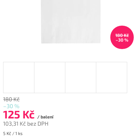
180 Kč
–30 %
180 Kč
–30 %
125 Kč
/ balení
103,31 Kč bez DPH
Měrná
5 Kč / 1 ks
cena: