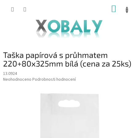
Přejít
NÁKUP
na
KOŠÍK
obsah
Taška papírová s průhmatem
220+80x325mm bílá (cena za 25ks)
13.0924
Průměrné
Neohodnoceno
Podrobnosti hodnocení
hodnocení
produktu
je
0,0
z
5
hvězdiček.