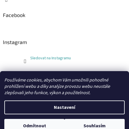
Facebook
Instagram
Sledovat na Instagramu
FLEXOBAL
KATRIN
Používáme cookies, abychom Vám umožnili pohodlné
prohlížení webu a díky analýze provozu webu neustále
zlepšovali jeho funkce, výkon a použitelnost.
Vytvořil Shoptet
Nastavení
Copyright 2026
xobaly.cz
. Všechna práva vyhrazena.
Odmítnout
Souhlasím
Grafický návrh a kódování vytvořil
BEOM.cz
.