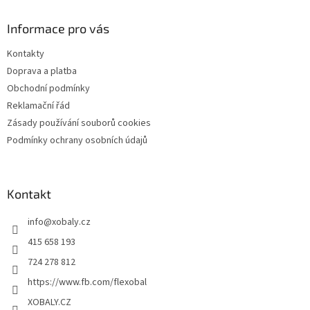
p
a
Informace pro vás
t
Kontakty
í
Doprava a platba
Obchodní podmínky
Reklamační řád
Zásady používání souborů cookies
Podmínky ochrany osobních údajů
Kontakt
info
@
xobaly.cz
415 658 193
724 278 812
https://www.fb.com/flexobal
XOBALY.CZ