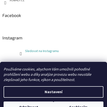
XOBALY.CZ
Facebook
Instagram
Sledovat na Instagramu
FLEXOBAL
KATRIN
Používáme cookies, abychom Vám umožnili pohodlné
prohlížení webu a díky analýze provozu webu neustále
zlepšovali jeho funkce, výkon a použitelnost.
Vytvořil Shoptet
Nastavení
Copyright 2026
xobaly.cz
. Všechna práva vyhrazena.