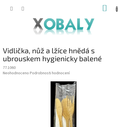
Přejít
NÁKUP
na
KOŠÍK
obsah
Vidlička, nůž a lžíce hnědá s
ubrouskem hygienicky balené
77.1060
Průměrné
Neohodnoceno
Podrobnosti hodnocení
hodnocení
produktu
je
0,0
z
5
hvězdiček.