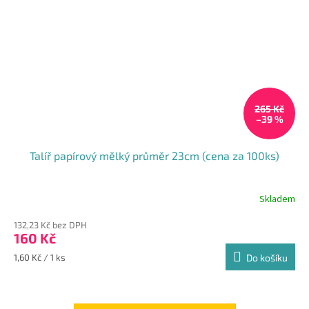
265 Kč
–39 %
Talíř papírový mělký průměr 23cm (cena za 100ks)
Skladem
Průměrné
hodnocení
132,23 Kč bez DPH
produktu
160 Kč
je
4,4
Měrná
1,60 Kč / 1 ks
Do košíku
z
cena:
5
hvězdiček.