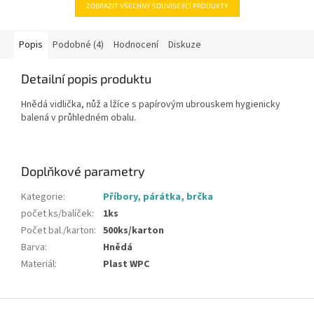
ZOBRAZIT VŠECHNY SOUVISEJÍCÍ PRODUKTY
Popis
Podobné (4)
Hodnocení
Diskuze
Detailní popis produktu
Hnědá vidlička, nůž a lžíce s papírovým ubrouskem hygienicky
balená v průhledném obalu.
Doplňkové parametry
Kategorie
:
Příbory, párátka, brčka
počet ks/balíček
:
1ks
Počet bal./karton
:
500ks/karton
Barva
:
Hnědá
Materiál
:
Plast WPC
Z