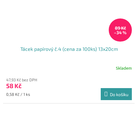
89 Kč
–34 %
Tácek papírový č.4 (cena za 100ks) 13x20cm
Skladem
Průměrné
hodnocení
47,93 Kč bez DPH
produktu
58 Kč
je
4,7
Měrná
0,58 Kč / 1 ks
Do košíku
z
cena:
5
hvězdiček.