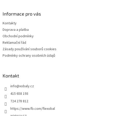
á
p
a
Informace pro vás
t
Kontakty
í
Doprava a platba
Obchodní podmínky
Reklamační řád
Zásady používání souborů cookies
Podmínky ochrany osobních údajů
Kontakt
info
@
xobaly.cz
415 658 193
724 278 812
https://www.fb.com/flexobal