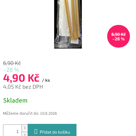
6,90 Kč
–28 %
6,90 Kč
–28 %
4,90 Kč
/ ks
4,05 Kč bez DPH
Měrná
Skladem
cena:
Můžeme doručit do:
10.8.2026
Přidat do košíku