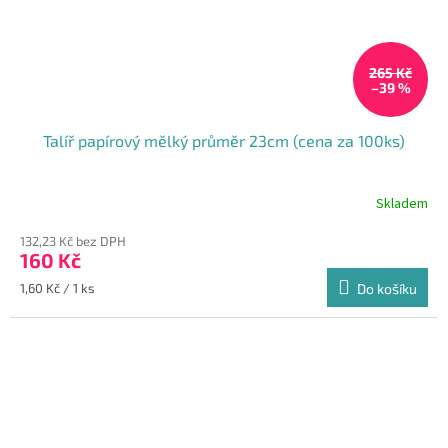
265 Kč
–39 %
Talíř papírový mělký průměr 23cm (cena za 100ks)
Skladem
Průměrné
hodnocení
132,23 Kč bez DPH
produktu
160 Kč
je
4,4
Měrná
1,60 Kč / 1 ks
Do košíku
z
cena:
5
hvězdiček.