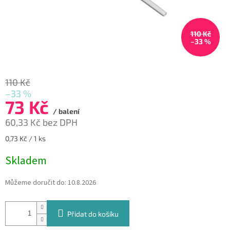
110 Kč
–33 %
110 Kč
–33 %
73 Kč
/ balení
60,33 Kč bez DPH
Měrná
0,73 Kč / 1 ks
cena:
Skladem
Můžeme doručit do:
10.8.2026
Přidat do košíku