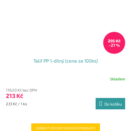
295 Kč
–27 %
Talíř PP 1-dílný (cena za 100ks)
Skladem
Průměrné
hodnocení
176,03 Kč bez DPH
produktu
213 Kč
je
4,8
Měrná
2,13 Kč / 1 ks
Do košíku
z
cena:
5
hvězdiček.
ZOBRAZIT VŠECHNY SOUVISEJÍCÍ PRODUKTY