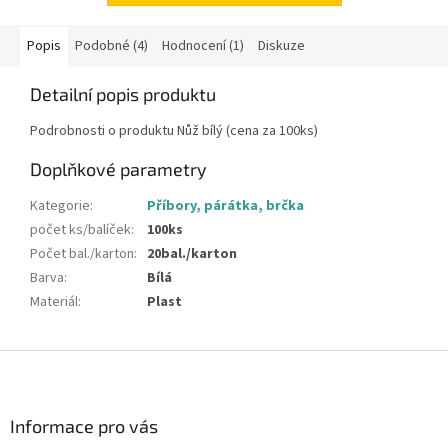
Popis
Podobné (4)
Hodnocení (1)
Diskuze
Detailní popis produktu
Podrobnosti o produktu Nůž bílý (cena za 100ks)
Doplňkové parametry
Kategorie
:
Příbory, párátka, brčka
počet ks/balíček
:
100ks
Počet bal./karton
:
20bal./karton
Barva
:
Bílá
Materiál
:
Plast
Z
á
p
a
Informace pro vás