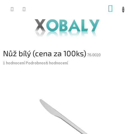
Přejít
NÁKUP
na
KOŠÍK
obsah
Nůž bílý (cena za 100ks)
76.0020
Průměrné
1 hodnocení
Podrobnosti hodnocení
hodnocení
produktu
je
5,0
z
5
hvězdiček.