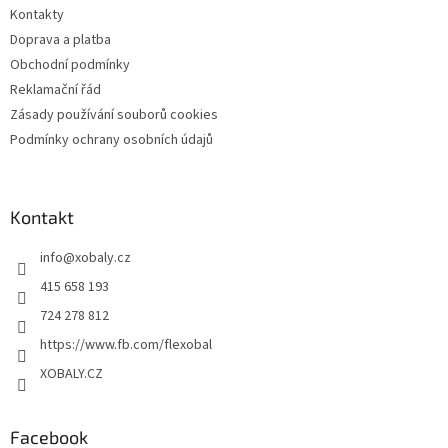
t
Kontakty
í
Doprava a platba
Obchodní podmínky
Reklamační řád
Zásady používání souborů cookies
Podmínky ochrany osobních údajů
Kontakt
info
@
xobaly.cz
415 658 193
724 278 812
https://www.fb.com/flexobal
XOBALY.CZ
Facebook