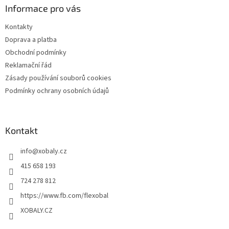
a
Informace pro vás
t
Kontakty
í
Doprava a platba
Obchodní podmínky
Reklamační řád
Zásady používání souborů cookies
Podmínky ochrany osobních údajů
Kontakt
info
@
xobaly.cz
415 658 193
724 278 812
https://www.fb.com/flexobal
XOBALY.CZ