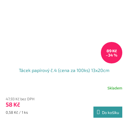
89 Kč
–34 %
Tácek papírový č.4 (cena za 100ks) 13x20cm
Skladem
Průměrné
hodnocení
47,93 Kč bez DPH
produktu
58 Kč
je
4,7
Měrná
0,58 Kč / 1 ks
Do košíku
z
cena:
5
hvězdiček.