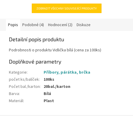
ZOBRAZIT VŠECHNY SOUVISEJÍCÍ PRODUKTY
Popis
Podobné (4)
Hodnocení (2)
Diskuze
Detailní popis produktu
Podrobnosti o produktu Vidlička bílá (cena za 100ks)
Doplňkové parametry
Kategorie
:
Příbory, párátka, brčka
počet ks/balíček
:
100ks
Počet bal./karton
:
20bal./karton
Barva
:
Bílá
Materiál
:
Plast
Z
á
p