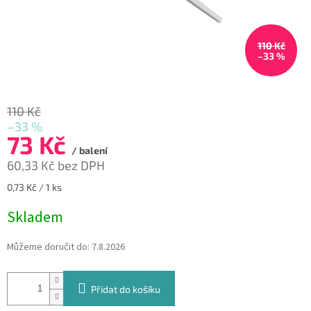
110 Kč
–33 %
110 Kč
–33 %
73 Kč
/ balení
60,33 Kč bez DPH
Měrná
0,73 Kč / 1 ks
cena:
Skladem
Můžeme doručit do:
7.8.2026
Přidat do košíku