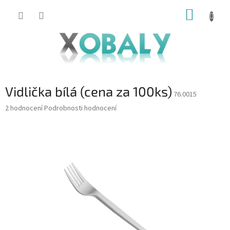
Přejít
NÁKUP
na
KOŠÍK
obsah
Vidlička bílá (cena za 100ks)
76.0015
Průměrné
2 hodnocení
Podrobnosti hodnocení
hodnocení
produktu
je
4,0
z
5
hvězdiček.