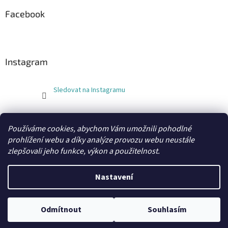
Facebook
Instagram
Sledovat na Instagramu
FLEXOBAL
KATRIN
Používáme cookies, abychom Vám umožnili pohodlné
prohlížení webu a díky analýze provozu webu neustále
zlepšovali jeho funkce, výkon a použitelnost.
Vytvořil Shoptet
Nastavení
Copyright 2026
xobaly.cz
. Všechna práva vyhrazena.
Odmítnout
Souhlasím
Grafický návrh a kódování vytvořil
BEOM.cz
.