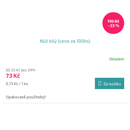
110 Kč
–33 %
Nůž bílý (cena za 100ks)
Skladem
Průměrné
hodnocení
60,33 Kč bez DPH
produktu
73 Kč
je
5,0
Měrná
0,73 Kč / 1 ks
Do košíku
z
cena:
5
Opakovaně použitelný!
hvězdiček.