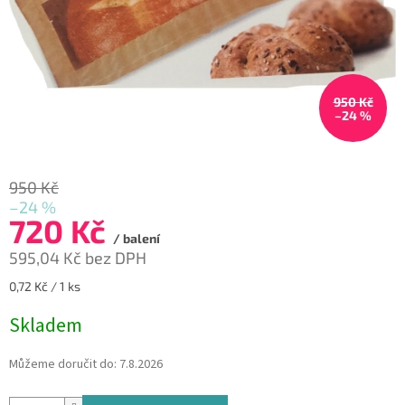
950 Kč
–24 %
950 Kč
–24 %
720 Kč
/ balení
595,04 Kč bez DPH
Měrná
0,72 Kč / 1 ks
cena:
Skladem
Můžeme doručit do:
7.8.2026