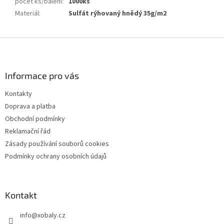
počet ks/balení
:
1000ks
Materiál
:
Sulfát rýhovaný hnědý 35g/m2
Z
á
p
a
Informace pro vás
t
Kontakty
í
Doprava a platba
Obchodní podmínky
Reklamační řád
Zásady používání souborů cookies
Podmínky ochrany osobních údajů
Kontakt
info
@
xobaly.cz