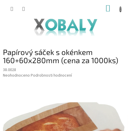
Přejít
NÁKUP
na
KOŠÍK
obsah
Papírový sáček s okénkem
160+60x280mm (cena za 1000ks)
38.0028
Průměrné
Neohodnoceno
Podrobnosti hodnocení
hodnocení
produktu
je
0,0
z
5
hvězdiček.