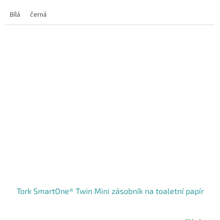
5
hvězdiček.
Bílá
černá
Tork SmartOne® Twin Mini zásobník na toaletní papír