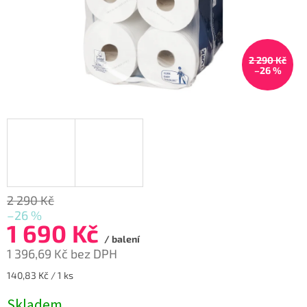
2 290 Kč
–26 %
2 290 Kč
–26 %
1 690 Kč
/ balení
1 396,69 Kč bez DPH
Měrná
140,83 Kč / 1 ks
cena:
Skladem