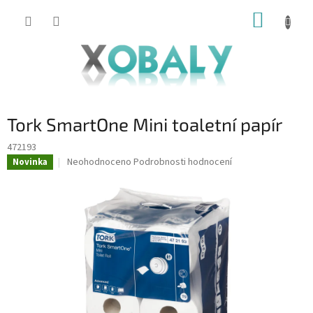
Přejít
NÁKUP
na
KOŠÍK
obsah
Tork SmartOne Mini toaletní papír
472193
Průměrné
Neohodnoceno
Podrobnosti hodnocení
Novinka
hodnocení
produktu
je
0,0
z
5
hvězdiček.