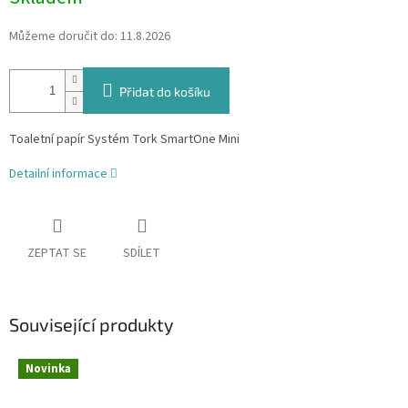
Můžeme doručit do:
11.8.2026
Přidat do košíku
Toaletní papír Systém Tork SmartOne Mini
Detailní informace
ZEPTAT SE
SDÍLET
Související produkty
Novinka