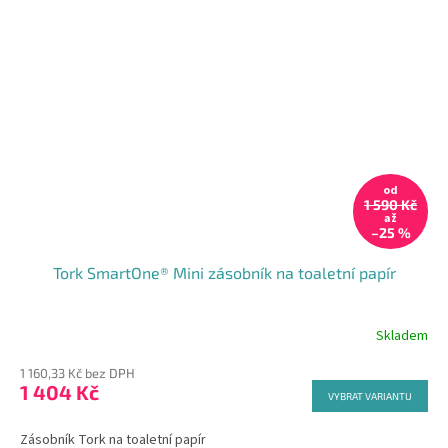
od
1 590 Kč
až
–25 %
Tork SmartOne® Mini zásobník na toaletní papír
Skladem
Průměrné
hodnocení
1 160,33 Kč bez DPH
produktu
1 404 Kč
je
VYBRAT VARIANTU
4,5
z
Zásobník Tork na toaletní papír