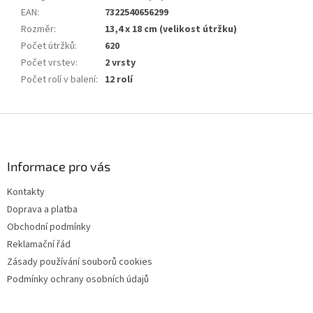
EAN
:
7322540656299
Rozměr
:
13,4 x 18 cm (velikost útržku)
Počet útržků
:
620
Počet vrstev
:
2 vrsty
Počet rolí v balení
:
12 rolí
Z
á
p
a
Informace pro vás
t
Kontakty
í
Doprava a platba
Obchodní podmínky
Reklamační řád
Zásady používání souborů cookies
Podmínky ochrany osobních údajů