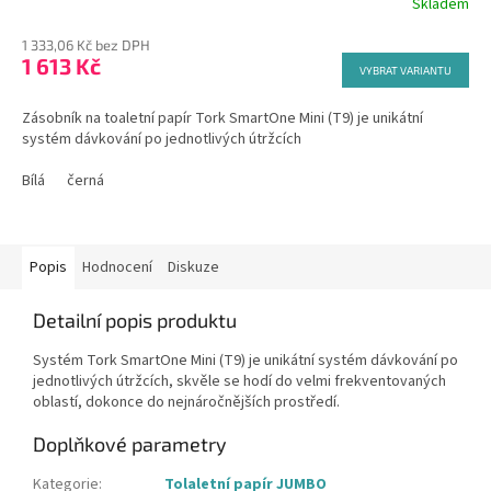
Skladem
1 333,06 Kč bez DPH
1 613 Kč
VYBRAT VARIANTU
Zásobník na toaletní papír Tork SmartOne Mini (T9) je unikátní
systém dávkování po jednotlivých útržcích
Bílá
černá
Popis
Hodnocení
Diskuze
Detailní popis produktu
Systém Tork SmartOne Mini (T9) je unikátní systém dávkování po
jednotlivých útržcích, skvěle se hodí do velmi frekventovaných
oblastí, dokonce do nejnáročnějších prostředí.
Doplňkové parametry
Kategorie
:
Tolaletní papír JUMBO