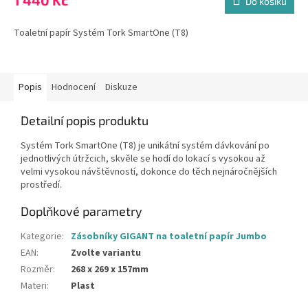
1 440 Kč
Do košíku
Toaletní papír Systém Tork SmartOne (T8)
Popis
Hodnocení
Diskuze
Detailní popis produktu
Systém Tork SmartOne (T8) je unikátní systém dávkování po
jednotlivých útržcich, skvěle se hodí do lokací s vysokou až
velmi vysokou návštěvností, dokonce do těch nejnáročnějších
prostředí.
Doplňkové parametry
Kategorie
:
Zásobníky GIGANT na toaletní papír Jumbo
EAN
:
Zvolte variantu
Rozměr
:
268 x 269 x 157mm
Materi
:
Plast