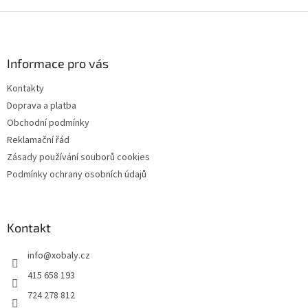
Z
á
p
a
Informace pro vás
t
Kontakty
í
Doprava a platba
Obchodní podmínky
Reklamační řád
Zásady používání souborů cookies
Podmínky ochrany osobních údajů
Kontakt
info
@
xobaly.cz
415 658 193
724 278 812