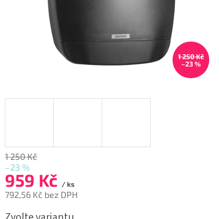
1 250 Kč
–23 %
1 250 Kč
–23 %
959 Kč
/ ks
792,56 Kč bez DPH
Měrná
Zvolte variantu
cena: