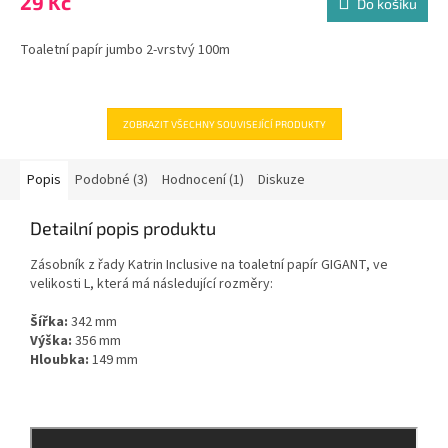
29 Kč
Do košíku
Toaletní papír jumbo 2-vrstvý 100m
ZOBRAZIT VŠECHNY SOUVISEJÍCÍ PRODUKTY
Popis
Podobné (3)
Hodnocení (1)
Diskuze
Detailní popis produktu
Zásobník z řady Katrin Inclusive na toaletní papír GIGANT, ve
velikosti L, která má následující rozměry:
Šířka:
342 mm
Výška:
356 mm
Hloubka:
149 mm