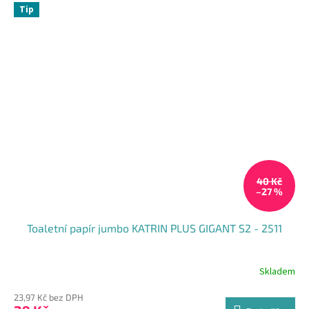
z
Tip
5
hvězdiček.
40 Kč
–27 %
Toaletní papír jumbo KATRIN PLUS GIGANT S2 - 2511
Skladem
23,97 Kč bez DPH