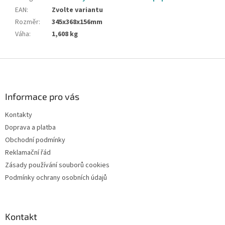
EAN
:
Zvolte variantu
Rozměr
:
345x368x156mm
Váha
:
1,608 kg
Z
á
p
a
Informace pro vás
t
Kontakty
í
Doprava a platba
Obchodní podmínky
Reklamační řád
Zásady používání souborů cookies
Podmínky ochrany osobních údajů
Kontakt