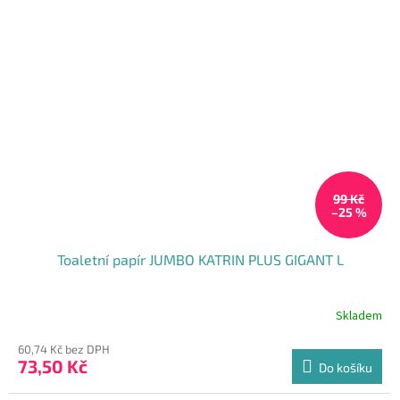
99 Kč
–25 %
Toaletní papír JUMBO KATRIN PLUS GIGANT L
Skladem
Průměrné
hodnocení
60,74 Kč bez DPH
produktu
73,50 Kč
je
Do košíku
5,0