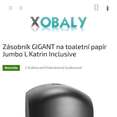
Přejít
NÁKUP
na
KOŠÍK
obsah
Zásobník GIGANT na toaletní papír
Jumbo L Katrin Inclusive
Průměrné
1 hodnocení
Podrobnosti hodnocení
Novinka
hodnocení
produktu
je
5,0
z
5
hvězdiček.