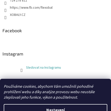
724 278 812
https://www.fb.com/flexobal
XOBALY.CZ
Facebook
Instagram
Sledovat na Instagramu
FLEXOBAL
KATRIN
Používáme cookies, abychom Vám umožnili pohodlné
prohlížení webu a díky analýze provozu webu neustále
zlepšovali jeho funkce, výkon a použitelnost.
Vytvořil Shoptet
Nastavení