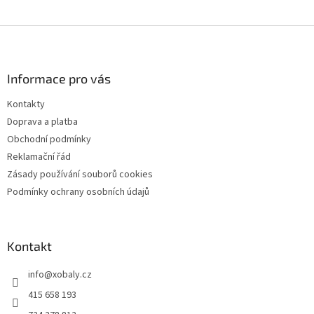
Z
á
p
a
Informace pro vás
t
Kontakty
í
Doprava a platba
Obchodní podmínky
Reklamační řád
Zásady používání souborů cookies
Podmínky ochrany osobních údajů
Kontakt
info
@
xobaly.cz
415 658 193