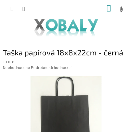
Přejít
NÁKUP
na
KOŠÍK
obsah
Taška papírová 18x8x22cm - černá
13.0161
Průměrné
Neohodnoceno
Podrobnosti hodnocení
hodnocení
produktu
je
0,0
z
5
hvězdiček.