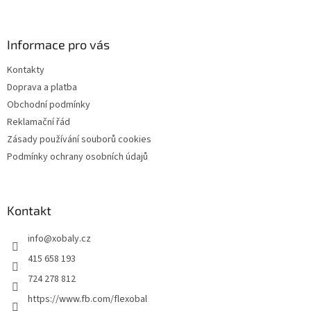
á
p
a
Informace pro vás
t
Kontakty
í
Doprava a platba
Obchodní podmínky
Reklamační řád
Zásady používání souborů cookies
Podmínky ochrany osobních údajů
Kontakt
info
@
xobaly.cz
415 658 193
724 278 812
https://www.fb.com/flexobal