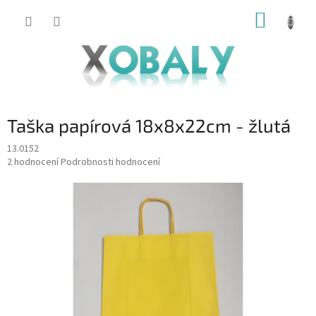
Přejít
NÁKUP
na
KOŠÍK
obsah
Taška papírová 18x8x22cm - žlutá
13.0152
Průměrné
2 hodnocení
Podrobnosti hodnocení
hodnocení
produktu
je
5,0
z
5
hvězdiček.