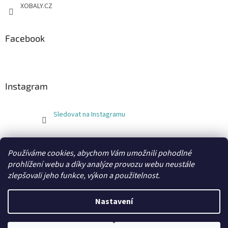
XOBALY.CZ
Facebook
Instagram
Sledovat na Instagramu
FLEXOBAL
KATRIN
Používáme cookies, abychom Vám umožnili pohodlné
prohlížení webu a díky analýze provozu webu neustále
zlepšovali jeho funkce, výkon a použitelnost.
Vytvořil Shoptet
Nastavení
Copyright 2026
xobaly.cz
. Všechna práva vyhrazena.