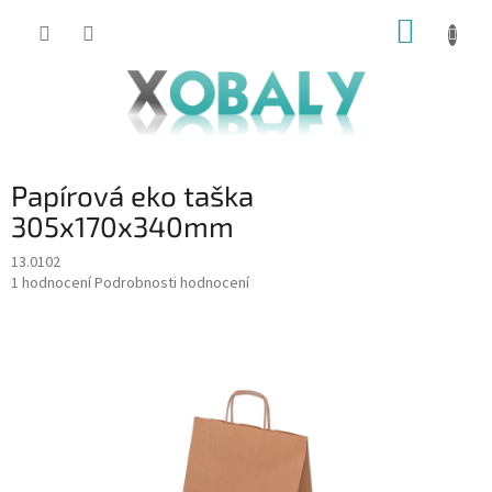
Přejít
NÁKUP
na
KOŠÍK
obsah
Papírová eko taška
305x170x340mm
13.0102
Průměrné
1 hodnocení
Podrobnosti hodnocení
hodnocení
produktu
je
5,0
z
5
hvězdiček.