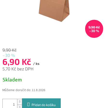
9,90 Kč
–30 %
9,90 Kč
–30 %
6,90 Kč
/ ks
5,70 Kč bez DPH
Měrná
Skladem
cena:
Můžeme doručit do:
11.8.2026
Přidat do košíku