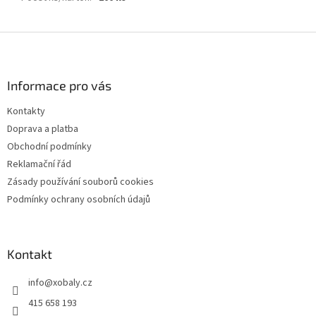
Z
á
p
a
Informace pro vás
t
Kontakty
í
Doprava a platba
Obchodní podmínky
Reklamační řád
Zásady používání souborů cookies
Podmínky ochrany osobních údajů
Kontakt
info
@
xobaly.cz
415 658 193