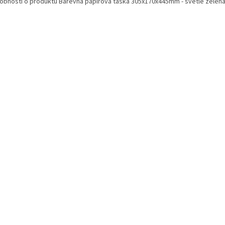
obnosti o produktu Barevná papírová taška 305x170x445mm - světle zelen