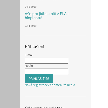
24.6.2019
Vše pro jídlo a pití z PLA -
bioplastu!
23.4.2019
Přihlášení
E-mail
Heslo
PŘIHLÁSIT SE
Nová registrace
Zapomenuté heslo