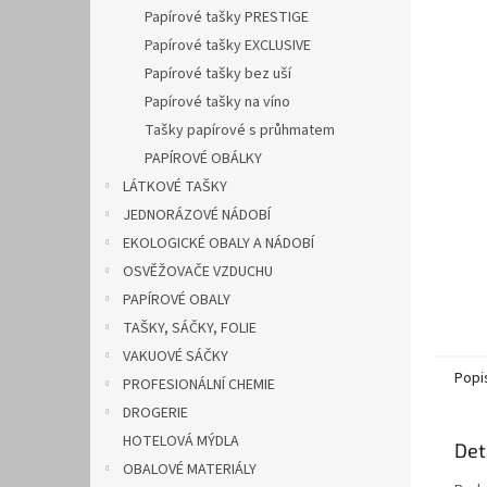
n
Papírové tašky PRESTIGE
e
Papírové tašky EXCLUSIVE
l
Papírové tašky bez uší
Papírové tašky na víno
Tašky papírové s průhmatem
PAPÍROVÉ OBÁLKY
LÁTKOVÉ TAŠKY
JEDNORÁZOVÉ NÁDOBÍ
EKOLOGICKÉ OBALY A NÁDOBÍ
OSVĚŽOVAČE VZDUCHU
PAPÍROVÉ OBALY
TAŠKY, SÁČKY, FOLIE
VAKUOVÉ SÁČKY
Popi
PROFESIONÁLNÍ CHEMIE
DROGERIE
HOTELOVÁ MÝDLA
Det
OBALOVÉ MATERIÁLY