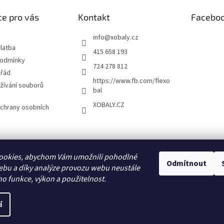
e pro vás
Kontakt
Facebo
info
@
xobaly.cz
latba
415 658 193
podmínky
724 278 812
 řád
https://www.fb.com/flexo
žívání souborů
bal
XOBALY.CZ
chrany osobních
FLEXOBAL
KATRIN
ookies, abychom Vám umožnili pohodlné
Odmítnout
ebu a díky analýze provozu webu neustále
ho funkce, výkon a použitelnost.
í