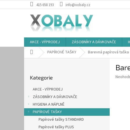
Přejít
415 658 193
info@xobaly.cz
na
obsah
AKCE - VÝPRODEJ
ZÁSOBNÍKY A DÁVKOVAČE
H
Domů
PAPÍROVÉ TAŠKY
Barevná papírová taška 
P
Bare
o
Přeskočit
s
Průměr
Neohod
Kategorie
kategorie
t
hodnoce
r
produkt
AKCE - VÝPRODEJ
a
je
ZÁSOBNÍKY A DÁVKOVAČE
0,0
n
z
HYGIENA A NÁPLNĚ
n
5
í
PAPÍROVÉ TAŠKY
hvězdič
p
Papírové tašky STANDARD
a
Papírové tašky PLUS