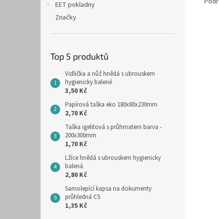
Podr
EET pokladny
Značky
Top 5 produktů
Vidlička a nůž hnědá s ubrouskem
hygienicky balené
3,50 Kč
Papírová taška eko 180x80x230mm
2,70 Kč
Taška igelitová s průhmatem barva -
200x300mm
1,70 Kč
Lžíce hnědá s ubrouskem hygienicky
balená
2,80 Kč
Samolepící kapsa na dokumenty
průhledná C5
1,35 Kč