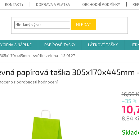
KONTAKTY
DOPRAVA A PLATBA
OBCHODNÍ PODMÍNKY
REK
HLEDAT
YGIENA A NÁPLNĚ
PAPÍROVÉ TAŠKY
LÁTKOVÉ TAŠKY
JED
305x170x445mm - světle zelená - 13.0127
vná papírová taška 305x170x445mm - 
né
noceno
Podrobnosti hodnocení
ní
u
16,50 
–35 %
10,
8,84 K
ek.
Měrná
Skla
cena: