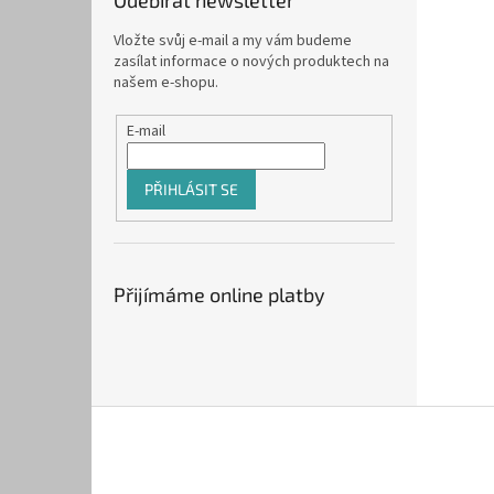
Odebírat newsletter
Vložte svůj e-mail a my vám budeme
zasílat informace o nových produktech na
našem e-shopu.
E-mail
PŘIHLÁSIT SE
Přijímáme online platby
Z
á
p
a