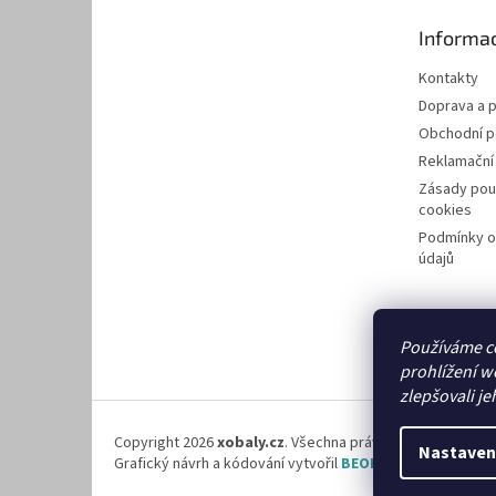
t
Informac
í
Kontakty
Doprava a p
Obchodní 
Reklamační
Zásady pou
cookies
Podmínky o
údajů
Používáme c
prohlížení w
zlepšovali je
Copyright 2026
xobaly.cz
. Všechna práva vyhrazena.
Nastaven
Grafický návrh a kódování vytvořil
BEOM.cz
.