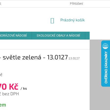
LAMAČNÍ ŘÁD
ZÁSADY POUŽÍVÁNÍ SOUBORŮ COOKIES
Přihlášení
PODMÍNKY O
NÁKUPNÍ
Prázdný košík
KOŠÍK
NORÁZOVÉ NÁDOBÍ
EKOLOGICKÉ OBALY A NÁDOBÍ
OSVĚŽOVAČE
světle zelená - 13.0127
13.0127
Kč
70 Kč
/ ks
č bez DPH
dem