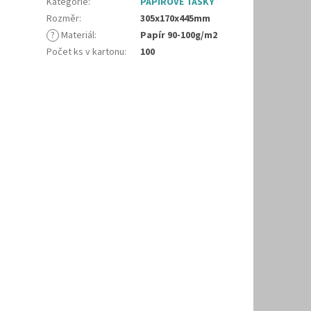
á
Kategorie
:
PAPÍROVÉ TAŠKY
Rozměr
:
305x170x445mm
?
Materiál
:
Papír 90-100g/m2
Počet ks v kartonu
:
100