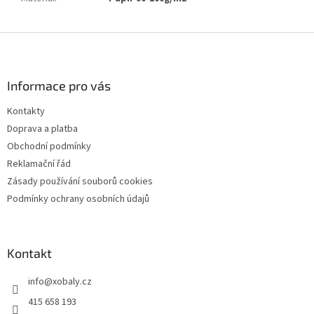
Z
á
p
a
Informace pro vás
t
Kontakty
í
Doprava a platba
Obchodní podmínky
Reklamační řád
Zásady používání souborů cookies
Podmínky ochrany osobních údajů
Kontakt
info
@
xobaly.cz
415 658 193