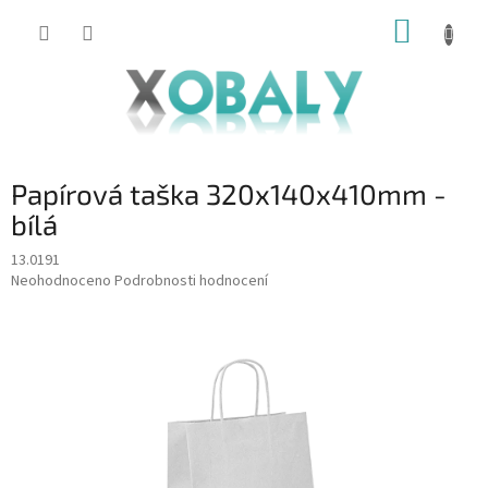
Přejít
NÁKUP
na
KOŠÍK
obsah
Papírová taška 320x140x410mm -
bílá
13.0191
Průměrné
Neohodnoceno
Podrobnosti hodnocení
hodnocení
produktu
je
0,0
z
5
hvězdiček.