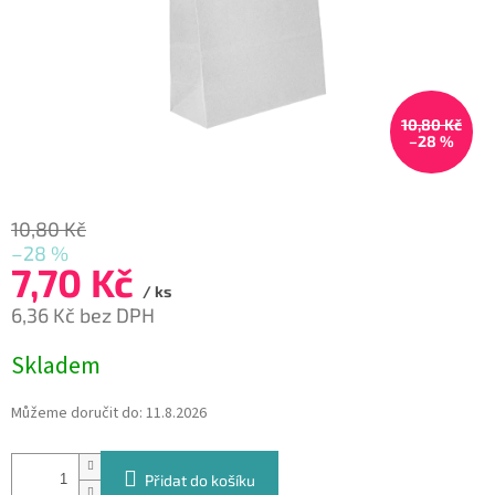
10,80 Kč
–28 %
10,80 Kč
–28 %
7,70 Kč
/ ks
6,36 Kč bez DPH
Měrná
Skladem
cena:
Můžeme doručit do:
11.8.2026
Přidat do košíku