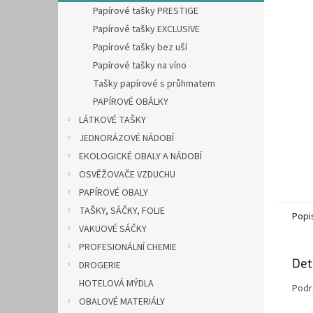
n
Papírové tašky PRESTIGE
e
Papírové tašky EXCLUSIVE
l
Papírové tašky bez uší
Papírové tašky na víno
Tašky papírové s průhmatem
PAPÍROVÉ OBÁLKY
LÁTKOVÉ TAŠKY
JEDNORÁZOVÉ NÁDOBÍ
EKOLOGICKÉ OBALY A NÁDOBÍ
OSVĚŽOVAČE VZDUCHU
PAPÍROVÉ OBALY
TAŠKY, SÁČKY, FOLIE
Popi
VAKUOVÉ SÁČKY
PROFESIONÁLNÍ CHEMIE
Det
DROGERIE
HOTELOVÁ MÝDLA
Podr
OBALOVÉ MATERIÁLY