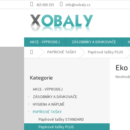
Přejít
415 658 193
info@xobaly.cz
na
obsah
AKCE - VÝPRODEJ
ZÁSOBNÍKY A DÁVKOVAČE
H
Domů
PAPÍROVÉ TAŠKY
Papírové tašky PLUS
P
Eko
o
Přeskočit
s
Průměr
Neohod
Kategorie
kategorie
t
hodnoce
r
produkt
AKCE - VÝPRODEJ
a
je
ZÁSOBNÍKY A DÁVKOVAČE
0,0
n
z
HYGIENA A NÁPLNĚ
n
5
í
PAPÍROVÉ TAŠKY
hvězdič
p
Papírové tašky STANDARD
a
Papírové tašky PLUS