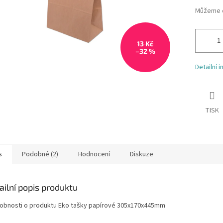
Můžeme d
13 Kč
–32 %
Detailní 
TISK
s
Podobné (2)
Hodnocení
Diskuze
ailní popis produktu
obnosti o produktu Eko tašky papírové 305x170x445mm