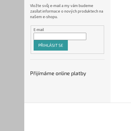
Vložte svůj e-mail a my vám budeme
zasílat informace o nových produktech na
našem e-shopu.
E-mail
PŘIHLÁSIT SE
Přijímáme online platby
Z
á
p
a