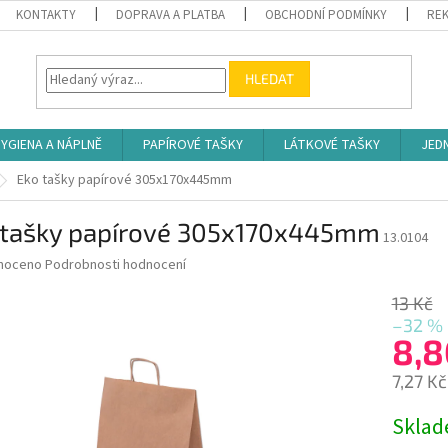
KONTAKTY
DOPRAVA A PLATBA
OBCHODNÍ PODMÍNKY
REK
HLEDAT
YGIENA A NÁPLNĚ
PAPÍROVÉ TAŠKY
LÁTKOVÉ TAŠKY
JED
Eko tašky papírové 305x170x445mm
 tašky papírové 305x170x445mm
13.0104
né
noceno
Podrobnosti hodnocení
ní
u
13 Kč
–32 %
8,8
7,27 K
ek.
Měrná
Skla
cena: