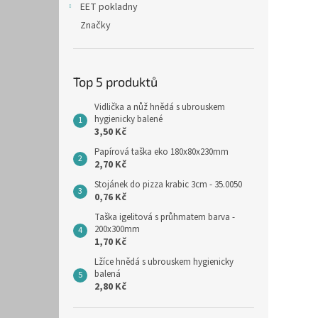
EET pokladny
Značky
Top 5 produktů
Vidlička a nůž hnědá s ubrouskem
hygienicky balené
3,50 Kč
Papírová taška eko 180x80x230mm
2,70 Kč
Stojánek do pizza krabic 3cm - 35.0050
0,76 Kč
Taška igelitová s průhmatem barva -
200x300mm
1,70 Kč
Lžíce hnědá s ubrouskem hygienicky
balená
2,80 Kč