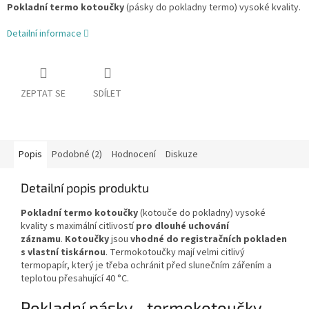
Pokladní termo kotoučky
(pásky do pokladny termo) vysoké kvality.
Detailní informace
ZEPTAT SE
SDÍLET
Popis
Podobné (2)
Hodnocení
Diskuze
Detailní popis produktu
Pokladní termo kotoučky
(kotouče do pokladny) vysoké
kvality s maximální citlivostí
pro dlouhé uchování
záznamu
.
Kotoučky
jsou
vhodné do registračních pokladen
s vlastní tiskárnou
. Termokotoučky mají velmi citlivý
termopapír, který je třeba ochránit před slunečním zářením a
teplotou přesahující 40 °C.
Pokladní pásky - termokotoučky