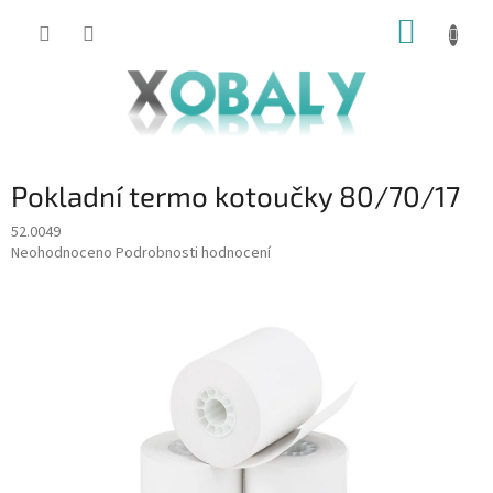
Přejít
NÁKUP
na
KOŠÍK
obsah
Pokladní termo kotoučky 80/70/17
52.0049
Průměrné
Neohodnoceno
Podrobnosti hodnocení
hodnocení
produktu
je
0,0
z
5
hvězdiček.