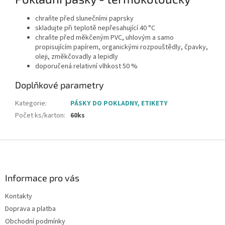
chraňte před slunečními paprsky
skladujte při teplotě nepřesahující 40 °C
chraňte před měkčeným PVC, uhlovým a samo
propisujícím papírem, organickými rozpouštědly, čpavky,
oleji, změkčovadly a lepidly
doporučená relativní vlhkost 50 %
Doplňkové parametry
Kategorie
:
PÁSKY DO POKLADNY, ETIKETY
Počet ks/karton
:
60ks
Z
á
p
a
Informace pro vás
t
Kontakty
í
Doprava a platba
Obchodní podmínky