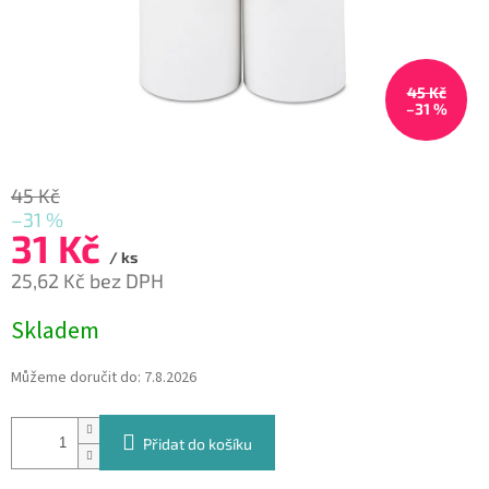
45 Kč
–31 %
45 Kč
–31 %
31 Kč
/ ks
25,62 Kč bez DPH
Měrná
Skladem
cena:
Můžeme doručit do:
7.8.2026
Přidat do košíku