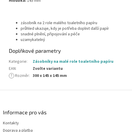
Hloubka:
145 mm
zásobník na 2 role malého toaletního papíru
průhled ukazuje, kdy je potřeba doplnit další papír
snadné plnění, připojování a péče
uzamykatelný
Doplňkové parametry
Kategorie
:
Zásobníky na malé role toaletního papíru
EAN
:
Zvolte variantu
?
Rozměr
:
300 x 145 x 145 mm
Z
á
p
a
Informace pro vás
t
Kontakty
í
Doprava a platba