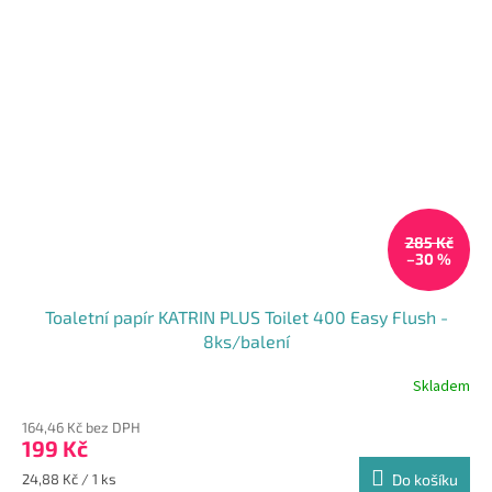
285 Kč
–30 %
Toaletní papír KATRIN PLUS Toilet 400 Easy Flush -
8ks/balení
Skladem
164,46 Kč bez DPH
199 Kč
Měrná
24,88 Kč / 1 ks
Do košíku