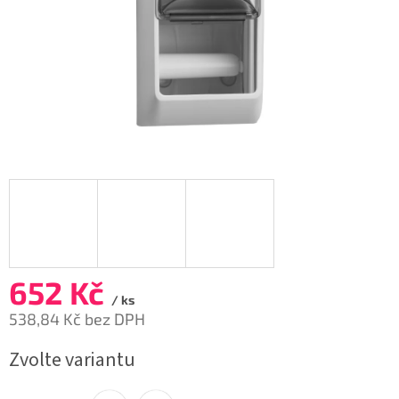
652 Kč
/ ks
538,84 Kč bez DPH
Měrná
Zvolte variantu
cena: