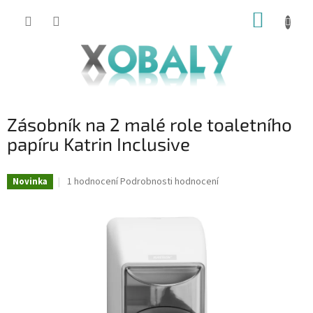
Přejít
NÁKUP
na
KOŠÍK
obsah
Zásobník na 2 malé role toaletního
papíru Katrin Inclusive
Průměrné
1 hodnocení
Podrobnosti hodnocení
Novinka
hodnocení
produktu
je
5,0
z
5
hvězdiček.