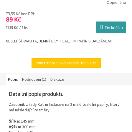
Objednáno
73,55 Kč bez DPH
89 Kč
Měrná
11,13 Kč / 1 ks
Do košíku
cena:
NEJLEPŠÍ KVALITA, JEMNÝ BÍLÝ TOALETNÍ PAPÍR S BALZÁMEM!
ZOBRAZIT VŠECHNY SOUVISEJÍCÍ PRODUKTY
Popis
Hodnocení (1)
Diskuze
Detailní popis produktu
Zásobník z řady Katrin Inclusive na 2 malé toaletní papíry, který
má následující rozměry:
Šířka:
145 mm
Výška:
300 mm