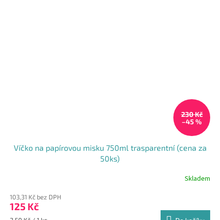
230 Kč
–45 %
Víčko na papírovou misku 750ml trasparentní (cena za
50ks)
Skladem
103,31 Kč bez DPH
125 Kč
Měrná