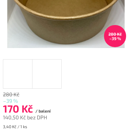
280 Kč
–39 %
280 Kč
–39 %
170 Kč
/ balení
140,50 Kč bez DPH
Měrná
3,40 Kč / 1 ks
cena: