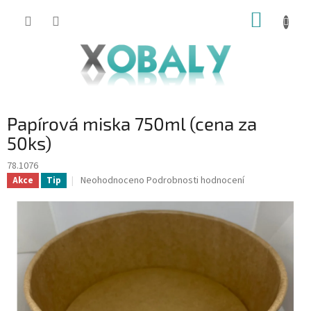
Přejít
NÁKUP
na
KOŠÍK
obsah
Papírová miska 750ml (cena za
50ks)
78.1076
Průměrné
Neohodnoceno
Podrobnosti hodnocení
Akce
Tip
hodnocení
produktu
je
0,0
z
5
hvězdiček.