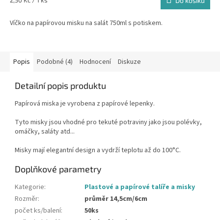
2,50 Kč / 1 ks
Do košíku
cena:
Víčko na papírovou misku na salát 750ml s potiskem.
Popis
Podobné (4)
Hodnocení
Diskuze
Detailní popis produktu
Papírová miska je vyrobena z papírové lepenky.
Tyto misky jsou vhodné pro tekuté potraviny jako jsou polévky,
omáčky, saláty atd...
Misky mají elegantní design a vydrží teplotu až do 100°C.
Doplňkové parametry
Kategorie
:
Plastové a papírové talíře a misky
Rozměr
:
průměr 14,5cm/6cm
počet ks/balení
:
50ks