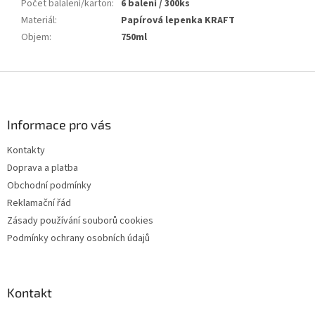
Počet balalení/karton
:
6 balení / 300ks
Materiál
:
Papírová lepenka KRAFT
Objem
:
750ml
Z
á
p
a
Informace pro vás
t
Kontakty
í
Doprava a platba
Obchodní podmínky
Reklamační řád
Zásady používání souborů cookies
Podmínky ochrany osobních údajů
Kontakt