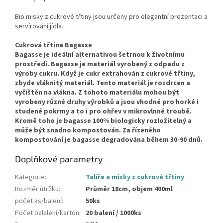
Bio misky z cukrové třtiny jsou určeny pro elegantní prezentaci a
servírování jídla.
Cukrová třtina Bagasse
Bagasse je ideální alternativou šetrnou k životnímu
prostředí. Bagasse je materiál vyrobený z odpadu z
výroby cukru. Když je cukr extrahován z cukrové třtiny,
zbyde vláknitý materiál. Tento materiál je rozdrcen a
vyčištěn na vlákna. Z tohoto materiálu mohou být
vyrobeny různé druhy výrobků a jsou vhodné pro horké i
studené pokrmy a to i pro ohřev v mikrovlnné troubě.
Kromě toho je bagasse 100% biologicky rozložitelný a
může být snadno kompostován. Za řízeného
kompostování je bagasse degradována během 30-90 dnů.
Doplňkové parametry
Kategorie
:
Talíře a misky z cukrové třtiny
Rozměr útržku
:
Průměr 18cm, objem 400ml
počet ks/balení
:
50ks
Počet balalení/karton
:
20 balení / 1000ks