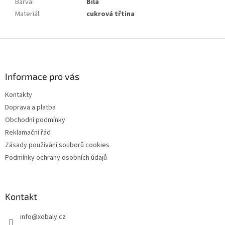
Barva
:
Bílá
Materiál
:
cukrová třtina
Z
á
p
a
Informace pro vás
t
Kontakty
í
Doprava a platba
Obchodní podmínky
Reklamační řád
Zásady používání souborů cookies
Podmínky ochrany osobních údajů
Kontakt
info
@
xobaly.cz