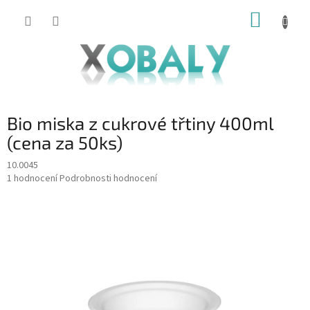
Přejít
NÁKUP
na
KOŠÍK
obsah
Bio miska z cukrové třtiny 400ml
(cena za 50ks)
10.0045
Průměrné
1 hodnocení
Podrobnosti hodnocení
hodnocení
produktu
je
5,0
z
5
hvězdiček.