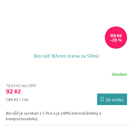
115 Kč
–20 %
Bio nůž 165mm (cena za 50ks)
Skladem
76,03 Kč bez DPH
92 Kč
Měrná
1,84 Kč / 1 ks
Do košíku
cena:
Bio nůž je vyroben z C-PLA a je 100% biorozložitelný a
kompostovatelný.