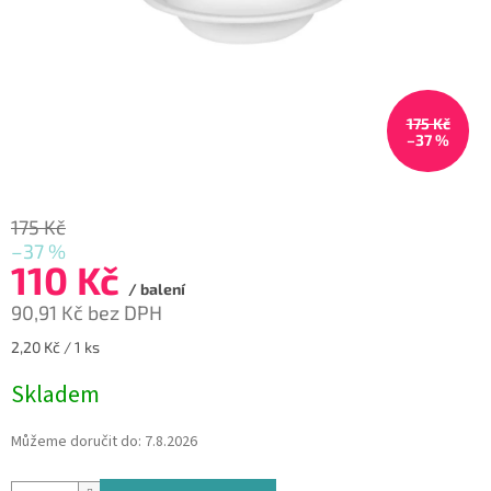
175 Kč
–37 %
175 Kč
–37 %
110 Kč
/ balení
90,91 Kč bez DPH
Měrná
2,20 Kč / 1 ks
cena:
Skladem
Můžeme doručit do:
7.8.2026