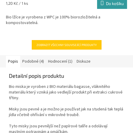
Měrná
1,20 Kč / 1 ks
Do košíku
cena:
Bio lžíce je vyrobena z WPC je 100% biorozložitelná a
kompostovatelná.
ZOBRAZIT VŠECHNY SOUVISEJÍCÍ PRODUKTY
Popis
Podobné (4)
Hodnocení (1)
Diskuze
Detailní popis produktu
Bio miska je vyroben z BIO materiálu bagasse, vláknitého
materiálu který vzniká jako vedlejší produkt při extrakci cukrové
třtiny.
Misky jsou pevné a je možno je používat jak na studená tak teplá
jídla včetně ohřívání v mikrovlné troubě.
Tyto misky jsou pevnější než papírové talíře a odolávají
mastným potravinám a omáčkám.