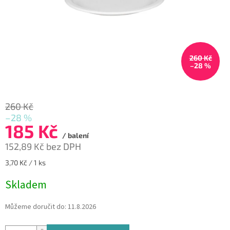
260 Kč
–28 %
260 Kč
–28 %
185 Kč
/ balení
152,89 Kč bez DPH
Měrná
3,70 Kč / 1 ks
cena:
Skladem
Můžeme doručit do:
11.8.2026