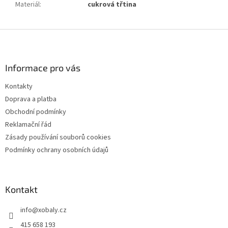
Materiál
:
cukrová třtina
Z
á
p
a
Informace pro vás
t
Kontakty
í
Doprava a platba
Obchodní podmínky
Reklamační řád
Zásady používání souborů cookies
Podmínky ochrany osobních údajů
Kontakt
info
@
xobaly.cz
415 658 193