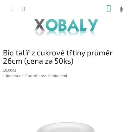
Přejít
NÁKUP
na
KOŠÍK
obsah
Bio talíř z cukrové třtiny průměr
26cm (cena za 50ks)
10.0042
Průměrné
1 hodnocení
Podrobnosti hodnocení
hodnocení
produktu
je
5,0
z
5
hvězdiček.