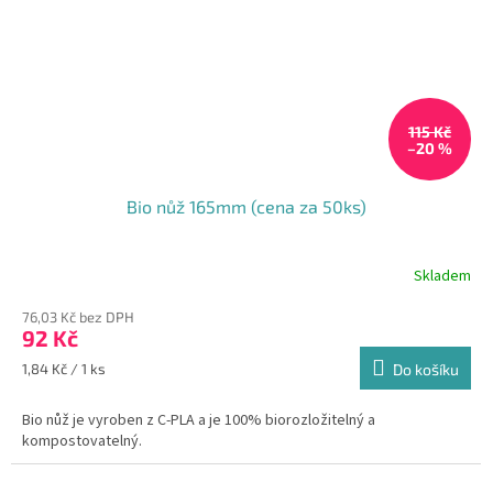
115 Kč
–20 %
Bio nůž 165mm (cena za 50ks)
Skladem
76,03 Kč bez DPH
92 Kč
Měrná
1,84 Kč / 1 ks
Do košíku
cena:
Bio nůž je vyroben z C-PLA a je 100% biorozložitelný a
kompostovatelný.