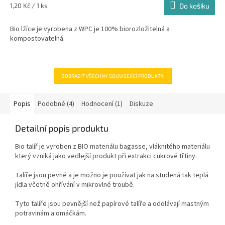
Měrná
1,20 Kč / 1 ks
Do košíku
cena:
Bio lžíce je vyrobena z WPC je 100% biorozložitelná a
kompostovatelná.
ZOBRAZIT VŠECHNY SOUVISEJÍCÍ PRODUKTY
Popis
Podobné (4)
Hodnocení (1)
Diskuze
Detailní popis produktu
Bio talíř je vyroben z BIO materiálu bagasse, vláknitého materiálu
který vzniká jako vedlejší produkt při extrakci cukrové třtiny.
Talíře jsou pevné a je možno je používat jak na studená tak teplá
jídla včetně ohřívání v mikrovlné troubě.
Tyto talíře jsou pevnější než papírové talíře a odolávají mastným
potravinám a omáčkám.