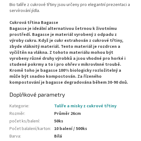
Bio talíře z cukrové třtiny jsou určeny pro elegantní prezentaci a
servírování jídla.
Cukrová třtina Bagasse
Bagasse je ideální alternativou šetrnou k životnímu
prostředí. Bagasse je materiál vyrobený z odpadu z
výroby cukru. Když je cukr extrahován z cukrové třtiny,
zbyde vláknitý materiál. Tento materiál je rozdrcen a
vyčištěn na vlákna. Z tohoto materiálu mohou být
vyrobeny různé druhy výrobků a jsou vhodné pro horké i
studené pokrmy a to i pro ohřev v mikrovlnné troubě.
Kromě toho je bagasse 100% biologicky rozložitelný a
může být snadno kompostován. Za řízeného
kompostování je bagasse degradována během 30-90 dnů.
Doplňkové parametry
Kategorie
:
Talíře a misky z cukrové třtiny
Rozměr
:
Průměr 26cm
počet ks/balení
:
50ks
Počet balalení/karton
:
10 balení / 500ks
Barva
:
Bílá