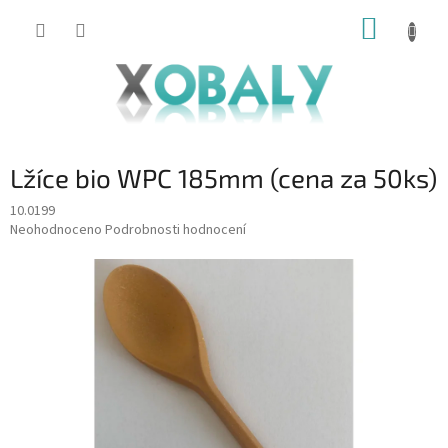
Přejít
NÁKUP
na
KOŠÍK
obsah
Lžíce bio WPC 185mm (cena za 50ks)
10.0199
Průměrné
Neohodnoceno
Podrobnosti hodnocení
hodnocení
produktu
je
0,0
z
5
hvězdiček.