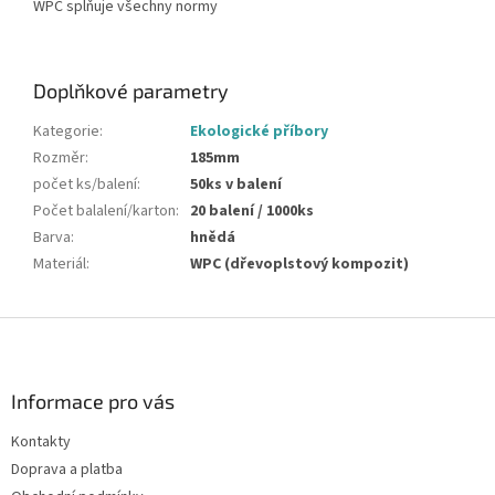
WPC splňuje všechny normy
Doplňkové parametry
Kategorie
:
Ekologické příbory
Rozměr
:
185mm
počet ks/balení
:
50ks v balení
Počet balalení/karton
:
20 balení / 1000ks
Barva
:
hnědá
Materiál
:
WPC (dřevoplstový kompozit)
Z
á
p
a
Informace pro vás
t
Kontakty
í
Doprava a platba