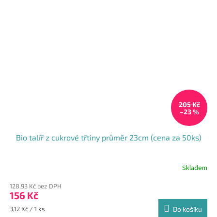
205 Kč
–23 %
Bio talíř z cukrové třtiny průměr 23cm (cena za 50ks)
Skladem
Průměrné
hodnocení
128,93 Kč bez DPH
produktu
156 Kč
je
5,0
Měrná
3,12 Kč / 1 ks
Do košíku
z
cena: