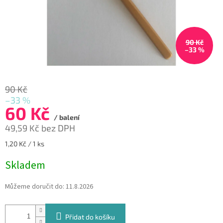
90 Kč
–33 %
90 Kč
–33 %
60 Kč
/ balení
49,59 Kč bez DPH
Měrná
1,20 Kč / 1 ks
cena:
Skladem
Můžeme doručit do:
11.8.2026
Přidat do košíku