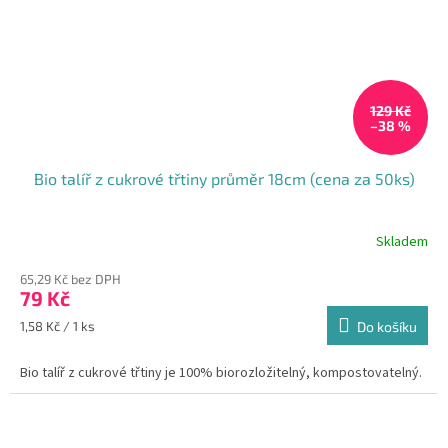
129 Kč
–38 %
Bio talíř z cukrové třtiny průměr 18cm (cena za 50ks)
Skladem
65,29 Kč bez DPH
79 Kč
Měrná
1,58 Kč / 1 ks
Do košíku
cena:
Bio talíř z cukrové třtiny je 100% biorozložitelný, kompostovatelný.