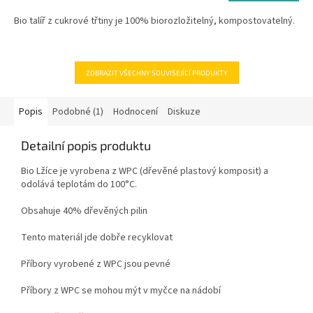
5
Bio talíř z cukrové třtiny je 100% biorozložitelný, kompostovatelný.
hvězdiček.
ZOBRAZIT VŠECHNY SOUVISEJÍCÍ PRODUKTY
Popis
Podobné (1)
Hodnocení
Diskuze
Detailní popis produktu
Bio Lžíce je vyrobena z WPC (dřevěné plastový komposit) a
odolává teplotám do 100°C.
Obsahuje 40% dřevěných pilin
Tento materiál jde dobře recyklovat
Příbory vyrobené z WPC jsou pevné
Příbory z WPC se mohou mýt v myčce na nádobí