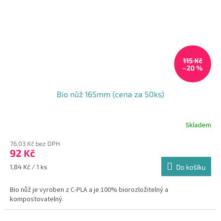
115 Kč
–20 %
Bio nůž 165mm (cena za 50ks)
Skladem
76,03 Kč bez DPH
92 Kč
Měrná
1,84 Kč / 1 ks
Do košíku
cena:
Bio nůž je vyroben z C-PLA a je 100% biorozložitelný a
kompostovatelný.