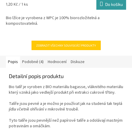
Měrná
1,20 Kč / 1 ks
Do košíku
cena:
Bio lžíce je vyrobena z WPC je 100% biorozložitelná a
kompostovatelná.
ZOBRAZIT VŠECHNY SOUVISEJÍCÍ PRODUKTY
Popis
Podobné (4)
Hodnocení
Diskuze
Detailní popis produktu
Bio talíř je vyroben z BIO materiálu bagasse, vláknitého materiálu
který vzniká jako vedlejší produkt při extrakci cukrové třtiny.
Talíře jsou pevné a je možno je používat jak na studená tak teplá
jídla včetně ohřívání v mikrovlné troubě.
Tyto talíře jsou pevnější než papírové talíře a odolávají mastným
potravinám a omáčkám.