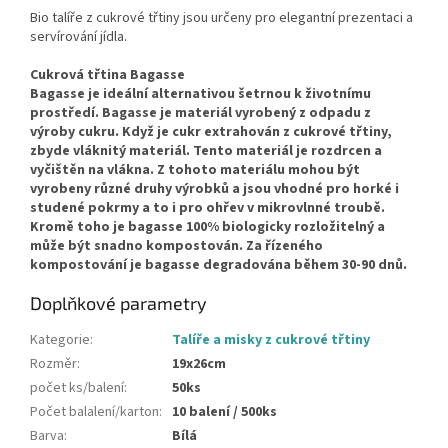
Bio talíře z cukrové třtiny jsou určeny pro elegantní prezentaci a
servírování jídla.
Cukrová třtina Bagasse
Bagasse je ideální alternativou šetrnou k životnímu
prostředí. Bagasse je materiál vyrobený z odpadu z
výroby cukru. Když je cukr extrahován z cukrové třtiny,
zbyde vláknitý materiál. Tento materiál je rozdrcen a
vyčištěn na vlákna. Z tohoto materiálu mohou být
vyrobeny různé druhy výrobků a jsou vhodné pro horké i
studené pokrmy a to i pro ohřev v mikrovlnné troubě.
Kromě toho je bagasse 100% biologicky rozložitelný a
může být snadno kompostován. Za řízeného
kompostování je bagasse degradována během 30-90 dnů.
Doplňkové parametry
Kategorie
:
Talíře a misky z cukrové třtiny
Rozměr
:
19x26cm
počet ks/balení
:
50ks
Počet balalení/karton
:
10 balení / 500ks
Barva
:
Bílá