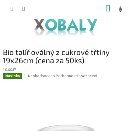
Přejít
NÁKUP
na
KOŠÍK
obsah
Bio talíř oválný z cukrové třtiny
19x26cm (cena za 50ks)
10.0047
Průměrné
Neohodnoceno
Podrobnosti hodnocení
Novinka
hodnocení
produktu
je
0,0
z
5
hvězdiček.