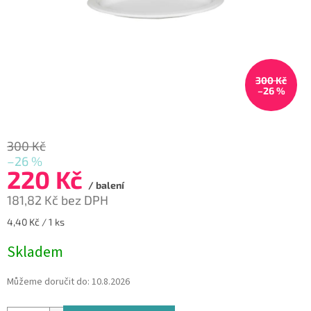
300 Kč
–26 %
300 Kč
–26 %
220 Kč
/ balení
181,82 Kč bez DPH
Měrná
4,40 Kč / 1 ks
cena:
Skladem
Můžeme doručit do:
10.8.2026