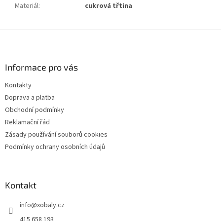
Materiál
:
cukrová třtina
Z
á
p
a
Informace pro vás
t
Kontakty
í
Doprava a platba
Obchodní podmínky
Reklamační řád
Zásady používání souborů cookies
Podmínky ochrany osobních údajů
Kontakt
info
@
xobaly.cz
415 658 193