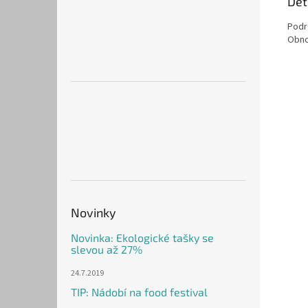
Det
Podr
Obno
Novinky
Novinka: Ekologické tašky se
slevou až 27%
24.7.2019
TIP: Nádobí na food festival