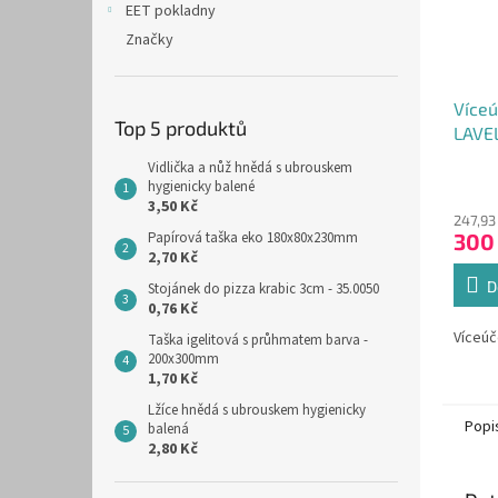
EET pokladny
Značky
Víceú
Top 5 produktů
LAVEL
Vidlička a nůž hnědá s ubrouskem
Průmě
hygienicky balené
hodno
3,50 Kč
247,93
produ
300
Papírová taška eko 180x80x230mm
je
2,70 Kč
5,0
z
D
Stojánek do pizza krabic 3cm - 35.0050
5
0,76 Kč
hvězdi
Víceúč
Taška igelitová s průhmatem barva -
200x300mm
1,70 Kč
Lžíce hnědá s ubrouskem hygienicky
Popi
balená
2,80 Kč