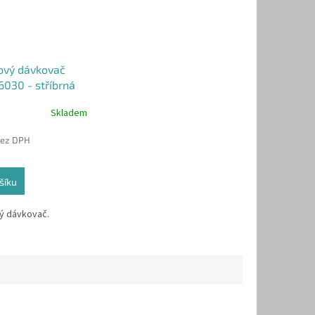
ový dávkovač
6030 - stříbrná
Skladem
bez DPH
šíku
ý dávkovač.