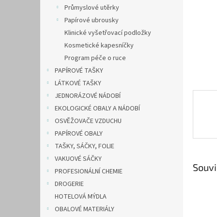
n
Průmyslové utěrky
e
Papírové ubrousky
l
Klinické vyšetřovací podložky
Kosmetické kapesníčky
Program péče o ruce
PAPÍROVÉ TAŠKY
LÁTKOVÉ TAŠKY
JEDNORÁZOVÉ NÁDOBÍ
EKOLOGICKÉ OBALY A NÁDOBÍ
OSVĚŽOVAČE VZDUCHU
PAPÍROVÉ OBALY
TAŠKY, SÁČKY, FOLIE
VAKUOVÉ SÁČKY
Souvi
PROFESIONÁLNÍ CHEMIE
DROGERIE
HOTELOVÁ MÝDLA
OBALOVÉ MATERIÁLY