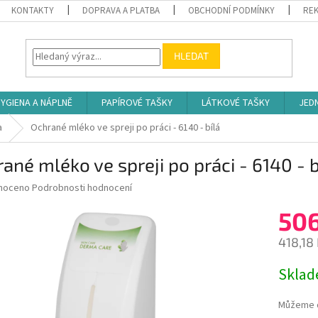
KONTAKTY
DOPRAVA A PLATBA
OBCHODNÍ PODMÍNKY
REK
HLEDAT
YGIENA A NÁPLNĚ
PAPÍROVÉ TAŠKY
LÁTKOVÉ TAŠKY
JED
a
Ochrané mléko ve spreji po práci - 6140 - bílá
ané mléko ve spreji po práci - 6140 - b
né
noceno
Podrobnosti hodnocení
ní
50
u
418,18
Měrná
Skla
cena:
ek.
Můžeme d