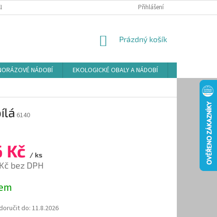
LAMAČNÍ ŘÁD
ZÁSADY POUŽÍVÁNÍ SOUBORŮ COOKIES
Přihlášení
PODMÍNKY O
NÁKUPNÍ
Prázdný košík
KOŠÍK
NORÁZOVÉ NÁDOBÍ
EKOLOGICKÉ OBALY A NÁDOBÍ
OSVĚŽOVAČE
ílá
6140
6 Kč
/ ks
 Kč bez DPH
dem
oručit do:
11.8.2026