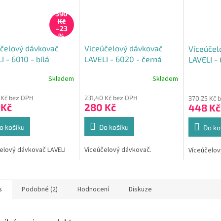
390
Kč
–23
%
čelový dávkovač
Víceúčelový dávkovač
Víceúčel
I - 6010 - bílá
LAVELI - 6020 - černá
LAVELI - 
Skladem
Skladem
rné
Průměrné
Průměrné
cení
hodnocení
hodnocení
 Kč bez DPH
231,40 Kč bez DPH
370,25 Kč 
ktu
produktu
produktu
 Kč
280 Kč
448 Kč
je
je
5,0
5,0
z
z
o košíku
Do košíku
Do ko
5
5
ček.
hvězdiček.
hvězdiček.
elový dávkovač LAVELI
Víceúčelový dávkovač.
Víceúčelov
s
Podobné (2)
Hodnocení
Diskuze