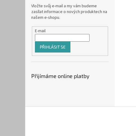
Vložte svůj e-mail a my vám budeme
zasílat informace o nových produktech na
našem e-shopu.
E-mail
PŘIHLÁSIT SE
Přijímáme online platby
Z
á
p
a