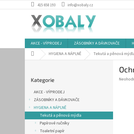
Přejít
415 658 193
info@xobaly.cz
na
obsah
AKCE - VÝPRODEJ
ZÁSOBNÍKY A DÁVKOVAČE
H
Domů
HYGIENA A NÁPLNĚ
Tekutá a pěnová mýdl
P
Ochr
o
Přeskočit
s
Průměr
Neohod
Kategorie
kategorie
t
hodnoce
r
produkt
AKCE - VÝPRODEJ
a
je
ZÁSOBNÍKY A DÁVKOVAČE
0,0
n
z
HYGIENA A NÁPLNĚ
n
5
í
Tekutá a pěnová mýdla
hvězdič
p
Papírové ručníky
a
Toaletní papír