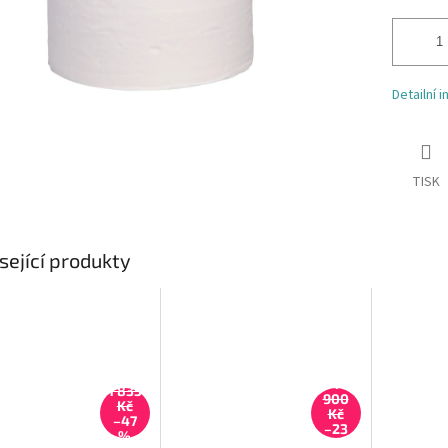
Detailní 
TISK
sející produkty
1
1 835
900
Kč
Kč
–47
–23
%
%