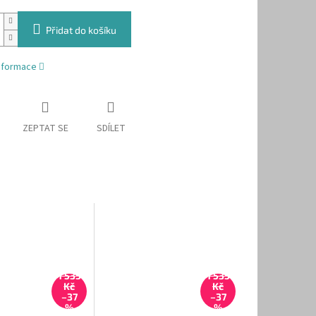
Přidat do košíku
informace
ZEPTAT SE
SDÍLET
1 535
1 535
Kč
Kč
–37
–37
%
%