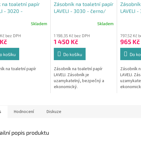
 na toaletní papír
Zásobník na toaletní papír
Zásobník 
I - 3020 -
LAVELI - 3030 - černo/
LAVELI - 
/bílý
černý
Skladem
Skladem
rné
cení
 Kč bez DPH
1 198,35 Kč bez DPH
797,52 Kč 
ktu
 Kč
1 450 Kč
965 Kč
o košíku
Do košíku
Do ko
ček.
ík na toaletní papír
Zásobník na toaletní papír
Zásobník na
LAVELI. Zásobník je
LAVELI. Zás
uzamykatelný, bezpečný a
uzamykate
ekonomický.
ekonomick
s
Hodnocení
Diskuze
ailní popis produktu