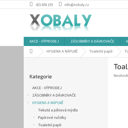
Přejít
415 658 193
info@xobaly.cz
na
obsah
AKCE - VÝPRODEJ
ZÁSOBNÍKY A DÁVKOVAČE
H
Domů
HYGIENA A NÁPLNĚ
Toaletní papír
To
P
Toal
o
Přeskočit
s
Průměr
Neohod
Kategorie
kategorie
t
hodnoce
r
produkt
AKCE - VÝPRODEJ
a
je
ZÁSOBNÍKY A DÁVKOVAČE
0,0
n
z
HYGIENA A NÁPLNĚ
n
5
í
Tekutá a pěnová mýdla
hvězdič
p
Papírové ručníky
a
Toaletní papír