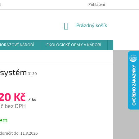
LAMAČNÍ ŘÁD
ZÁSADY POUŽÍVÁNÍ SOUBORŮ COOKIES
Přihlášení
PODMÍNKY O
NÁKUPNÍ
Prázdný košík
KOŠÍK
NORÁZOVÉ NÁDOBÍ
EKOLOGICKÉ OBALY A NÁDOBÍ
OSVĚŽOVAČE
i-systém
3130
20 Kč
/ ks
Kč bez DPH
dem
oručit do:
11.8.2026