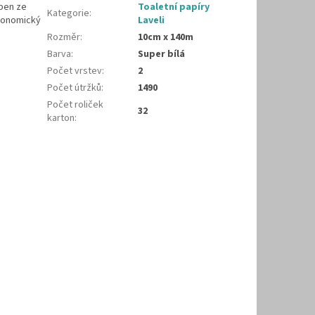
oben ze
Toaletní papíry
Kategorie
:
ekonomický
Laveli
Rozměr
:
10cm x 140m
Barva
:
Super bílá
Počet vrstev
:
2
Počet útržků
:
1490
Počet roliček
32
karton
: