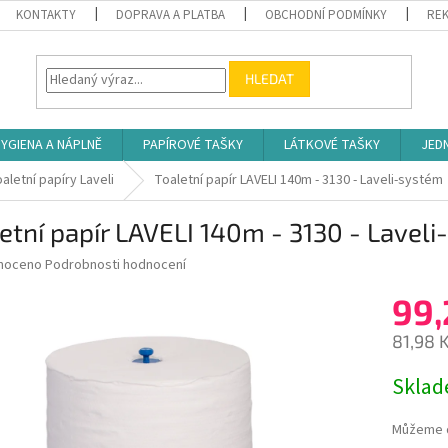
KONTAKTY
DOPRAVA A PLATBA
OBCHODNÍ PODMÍNKY
REK
HLEDAT
YGIENA A NÁPLNĚ
PAPÍROVÉ TAŠKY
LÁTKOVÉ TAŠKY
JED
aletní papíry Laveli
Toaletní papír LAVELI 140m - 3130 - Laveli-systém
etní papír LAVELI 140m - 3130 - Lavel
né
noceno
Podrobnosti hodnocení
ní
99,
u
81,98 
Měrná
Skla
cena:
ek.
Můžeme d