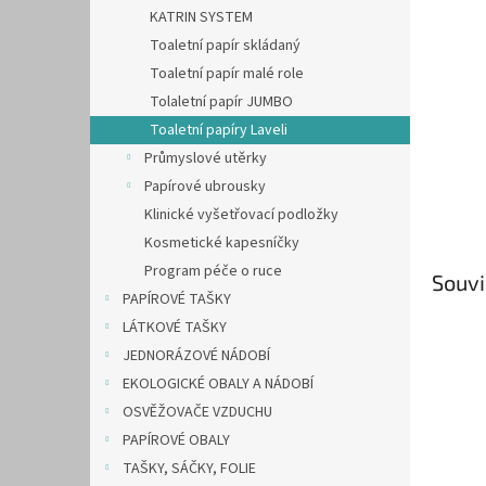
n
KATRIN SYSTEM
e
Toaletní papír skládaný
l
Toaletní papír malé role
Tolaletní papír JUMBO
Toaletní papíry Laveli
Průmyslové utěrky
Papírové ubrousky
Klinické vyšetřovací podložky
Kosmetické kapesníčky
Program péče o ruce
Souvi
PAPÍROVÉ TAŠKY
LÁTKOVÉ TAŠKY
JEDNORÁZOVÉ NÁDOBÍ
EKOLOGICKÉ OBALY A NÁDOBÍ
OSVĚŽOVAČE VZDUCHU
PAPÍROVÉ OBALY
TAŠKY, SÁČKY, FOLIE