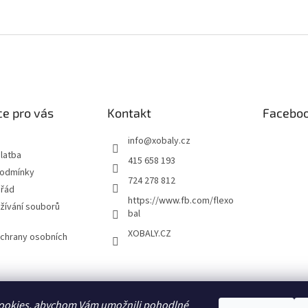
e pro vás
Kontakt
Facebo
info
@
xobaly.cz
latba
415 658 193
podmínky
724 278 812
 řád
https://www.fb.com/flexo
žívání souborů
bal
XOBALY.CZ
chrany osobních
FLEXOBAL
KATRIN
ookies, abychom Vám umožnili pohodlné