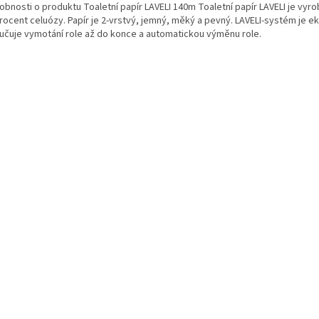
obnosti o produktu Toaletní papír LAVELI 140m Toaletní papír LAVELI je vyr
rocent celuózy. Papír je 2-vrstvý, jemný, měký a pevný. LAVELI-systém je 
ručuje vymotání role až do konce a automatickou výměnu role.