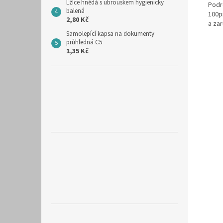
Lžíce hnědá s ubrouskem hygienicky
Podr
balená
100p
2,80 Kč
a za
Samolepící kapsa na dokumenty
průhledná C5
1,35 Kč