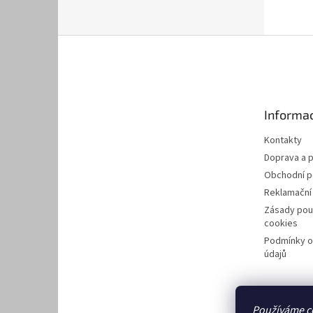
Z
á
p
a
t
Informac
í
Kontakty
Doprava a p
Obchodní 
Reklamační
Zásady pou
cookies
Podmínky o
údajů
Používáme c