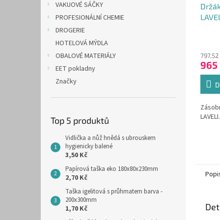
VAKUOVÉ SÁČKY
Držák
LAVEL
PROFESIONÁLNÍ CHEMIE
černo
DROGERIE
Průmě
HOTELOVÁ MÝDLA
hodno
OBALOVÉ MATERIÁLY
797,52
produ
965
je
EET pokladny
5,0
Značky
z
D
5
hvězdi
Zásobn
LAVELI.
Top 5 produktů
Vidlička a nůž hnědá s ubrouskem
hygienicky balené
3,50 Kč
Papírová taška eko 180x80x230mm
Popi
2,70 Kč
Taška igelitová s průhmatem barva -
200x300mm
Det
1,70 Kč