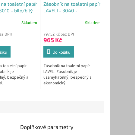
na toaletní papír
Zásobník na toaletní papír
3010 - bílo/bílý
LAVELI - 3040 -
modro/bílý
Skladem
Skladem
Průměrné
hodnocení
bez DPH
797,52 Kč bez DPH
produktu
965 Kč
je
5,0
z
šíku
Do košíku
5
hvězdiček.
 toaletní papír
Zásobník na toaletní papír
obník je
LAVELI. Zásobník je
lný, bezpečný a
uzamykatelný, bezpečný a
ý.
ekonomický.
Doplňkové parametry