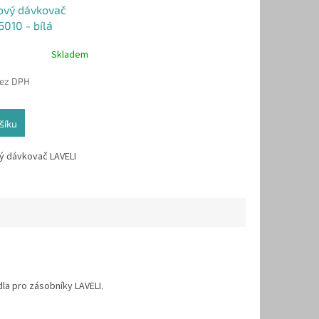
ový dávkovač
6010 - bílá
Skladem
bez DPH
šíku
ý dávkovač LAVELI
a pro zásobníky LAVELI.