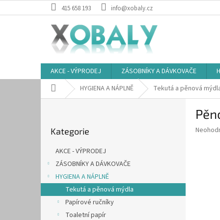
Přejít
415 658 193
info@xobaly.cz
na
obsah
AKCE - VÝPRODEJ
ZÁSOBNÍKY A DÁVKOVAČE
H
Domů
HYGIENA A NÁPLNĚ
Tekutá a pěnová mýdl
P
Pěno
o
Přeskočit
s
Průměr
Neohod
Kategorie
kategorie
t
hodnoce
r
produkt
AKCE - VÝPRODEJ
a
je
ZÁSOBNÍKY A DÁVKOVAČE
0,0
n
z
HYGIENA A NÁPLNĚ
n
5
í
Tekutá a pěnová mýdla
hvězdič
p
Papírové ručníky
a
Toaletní papír