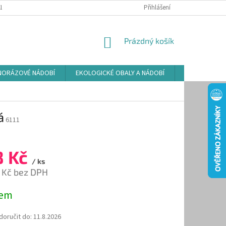
LAMAČNÍ ŘÁD
ZÁSADY POUŽÍVÁNÍ SOUBORŮ COOKIES
Přihlášení
PODMÍNKY O
NÁKUPNÍ
Prázdný košík
KOŠÍK
NORÁZOVÉ NÁDOBÍ
EKOLOGICKÉ OBALY A NÁDOBÍ
OSVĚŽOVAČE
á
6111
8 Kč
/ ks
 Kč bez DPH
dem
oručit do:
11.8.2026