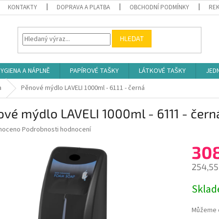
KONTAKTY
DOPRAVA A PLATBA
OBCHODNÍ PODMÍNKY
REK
HLEDAT
YGIENA A NÁPLNĚ
PAPÍROVÉ TAŠKY
LÁTKOVÉ TAŠKY
JED
a
Pěnové mýdlo LAVELI 1000ml - 6111 - černá
vé mýdlo LAVELI 1000ml - 6111 - čern
né
noceno
Podrobnosti hodnocení
ní
30
u
254,55
Měrná
Skla
cena:
ek.
Můžeme d