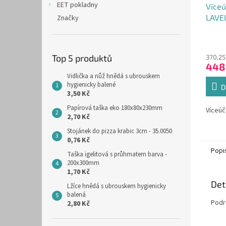
EET pokladny
Víceú
LAVEL
Značky
Průmě
hodno
Top 5 produktů
370,25
produ
448
je
Vidlička a nůž hnědá s ubrouskem
5,0
hygienicky balené
z
D
3,50 Kč
5
hvězdi
Papírová taška eko 180x80x230mm
Víceúč
2,70 Kč
Stojánek do pizza krabic 3cm - 35.0050
0,76 Kč
Popi
Taška igelitová s průhmatem barva -
200x300mm
1,70 Kč
Det
Lžíce hnědá s ubrouskem hygienicky
balená
Podr
2,80 Kč