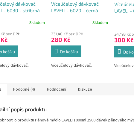
čelový dávkovač
Víceúčelový dávkovač
Víceúčel
I - 6030 - stříbrná
LAVELI - 6020 - černá
LAVELI - 
Skladem
Skladem
rné
Průměrné
Průměrné
cení
hodnocení
hodnocení
 Kč bez DPH
231,40 Kč bez DPH
247,93 Kč 
ktu
produktu
produktu
 Kč
280 Kč
300 Kč
je
je
5,0
5,0
z
z
o košíku
Do košíku
Do ko
5
5
ček.
hvězdiček.
hvězdiček.
elový dávkovač.
Víceúčelový dávkovač.
Víceúčelov
s
Podobné (4)
Hodnocení
Diskuze
ailní popis produktu
obnosti o produktu Pěnové mýdlo LAVELI 1000ml 2500 dávek pěnového mýdl