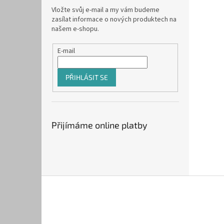
Vložte svůj e-mail a my vám budeme
zasílat informace o nových produktech na
našem e-shopu.
E-mail
PŘIHLÁSIT SE
Přijímáme online platby
Z
á
p
a