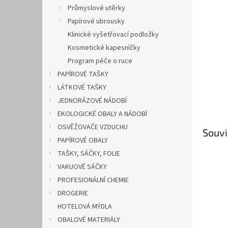
n
Průmyslové utěrky
e
Papírové ubrousky
l
Klinické vyšetřovací podložky
Kosmetické kapesníčky
Program péče o ruce
PAPÍROVÉ TAŠKY
LÁTKOVÉ TAŠKY
JEDNORÁZOVÉ NÁDOBÍ
EKOLOGICKÉ OBALY A NÁDOBÍ
OSVĚŽOVAČE VZDUCHU
Souvi
PAPÍROVÉ OBALY
TAŠKY, SÁČKY, FOLIE
VAKUOVÉ SÁČKY
PROFESIONÁLNÍ CHEMIE
DROGERIE
HOTELOVÁ MÝDLA
OBALOVÉ MATERIÁLY