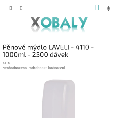
Přejít
NÁKUP
na
KOŠÍK
obsah
Pěnové mýdlo LAVELI - 4110 -
1000ml - 2500 dávek
4110
Průměrné
Neohodnoceno
Podrobnosti hodnocení
hodnocení
produktu
je
0,0
z
5
hvězdiček.