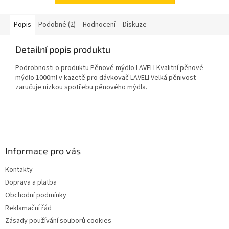
Popis
Podobné (2)
Hodnocení
Diskuze
Detailní popis produktu
Podrobnosti o produktu Pěnové mýdlo LAVELI Kvalitní pěnové
mýdlo 1000ml v kazetě pro dávkovač LAVELI Velká pěnivost
zaručuje nízkou spotřebu pěnového mýdla.
Z
á
p
a
Informace pro vás
t
Kontakty
í
Doprava a platba
Obchodní podmínky
Reklamační řád
Zásady používání souborů cookies