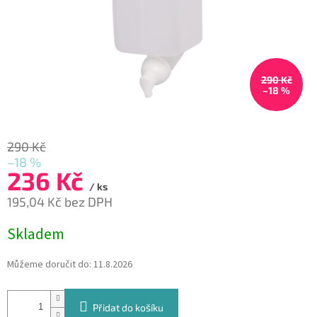
290 Kč
–18 %
290 Kč
–18 %
236 Kč
/ ks
195,04 Kč bez DPH
Měrná
Skladem
cena:
Můžeme doručit do:
11.8.2026
Přidat do košíku