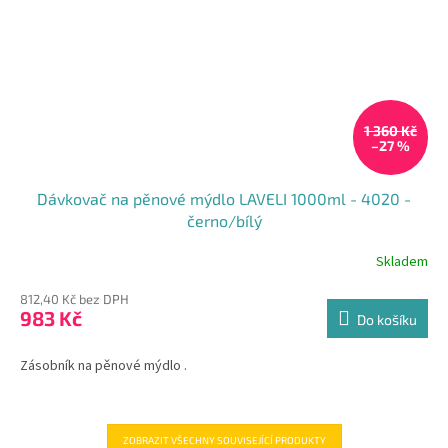
1 360 Kč
–27 %
Dávkovač na pěnové mýdlo LAVELI 1000ml - 4020 -
černo/bílý
Skladem
Průměrné
hodnocení
812,40 Kč bez DPH
produktu
983 Kč
je
Do košíku
4,3
z
Zásobník na pěnové mýdlo .
5
hvězdiček.
ZOBRAZIT VŠECHNY SOUVISEJÍCÍ PRODUKTY