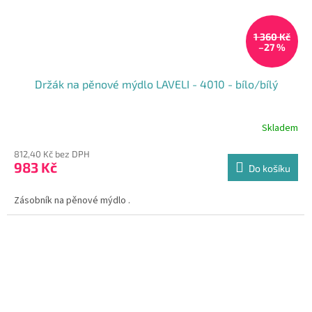
1 360 Kč
–27 %
Držák na pěnové mýdlo LAVELI - 4010 - bílo/bílý
Skladem
Průměrné
hodnocení
812,40 Kč bez DPH
produktu
983 Kč
je
Do košíku
5,0
z
Zásobník na pěnové mýdlo .
5
hvězdiček.