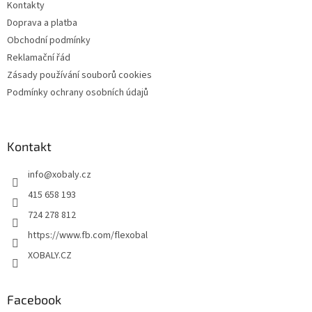
Kontakty
í
Doprava a platba
Obchodní podmínky
Reklamační řád
Zásady používání souborů cookies
Podmínky ochrany osobních údajů
Kontakt
info
@
xobaly.cz
415 658 193
724 278 812
https://www.fb.com/flexobal
XOBALY.CZ
Facebook