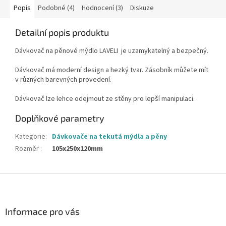
Popis
Podobné (4)
Hodnocení (3)
Diskuze
Detailní popis produktu
Dávkovač na pěnové mýdlo LAVELI je uzamykatelný a bezpečný.
Dávkovač má moderní design a hezký tvar. Zásobník můžete mít
v různých barevných provedení.
Dávkovač lze lehce odejmout ze stěny pro lepší manipulaci.
Doplňkové parametry
Kategorie
:
Dávkovače na tekutá mýdla a pěny
Rozměr
:
105x250x120mm
Z
á
p
a
Informace pro vás
t