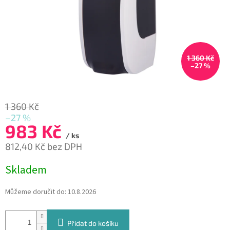
1 360 Kč
–27 %
1 360 Kč
–27 %
983 Kč
/ ks
812,40 Kč bez DPH
Měrná
Skladem
cena:
Můžeme doručit do:
10.8.2026
Přidat do košíku