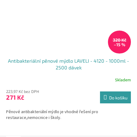
320 Kč
–15 %
Antibakteriální pěnové mýdlo LAVELI - 4120 - 1000ml -
2500 dávek
Skladem
Průměrné
hodnocení
223,97 Kč bez DPH
produktu
271 Kč
je
Do košíku
4,5
z
Pěnové antibakteriální mýdlo je vhodné řešení pro
5
restaurace,nemocnice i školy.
hvězdiček.