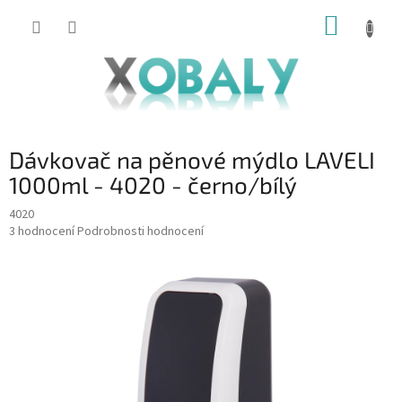
Přejít
NÁKUP
na
KOŠÍK
obsah
Dávkovač na pěnové mýdlo LAVELI
1000ml - 4020 - černo/bílý
4020
Průměrné
3 hodnocení
Podrobnosti hodnocení
hodnocení
produktu
je
4,3
z
5
hvězdiček.