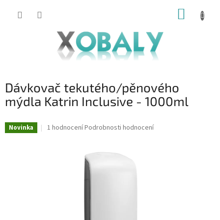
Přejít
NÁKUP
na
KOŠÍK
obsah
Dávkovač tekutého/pěnového
mýdla Katrin Inclusive - 1000ml
Průměrné
1 hodnocení
Podrobnosti hodnocení
Novinka
hodnocení
produktu
je
5,0
z
5
hvězdiček.