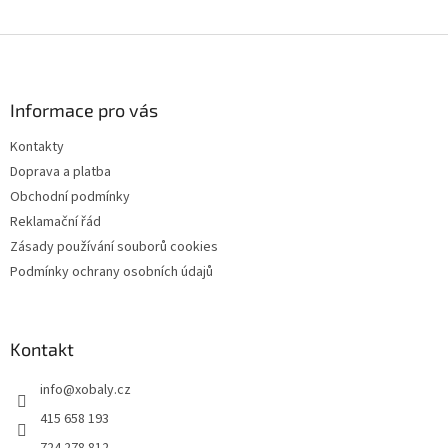
Z
á
p
a
Informace pro vás
t
Kontakty
í
Doprava a platba
Obchodní podmínky
Reklamační řád
Zásady používání souborů cookies
Podmínky ochrany osobních údajů
Kontakt
info
@
xobaly.cz
415 658 193