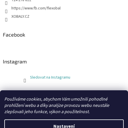
724 278 812
https://www.fb.com/flexobal
XOBALY.CZ
Facebook
Instagram
Sledovat na Instagramu
FLEXOBAL
KATRIN
Používáme cookies, abychom Vám umožnili pohodlné
prohlížení webu a díky analýze provozu webu neustále
zlepšovali jeho funkce, výkon a použitelnost.
Vytvořil Shoptet
Nastavení