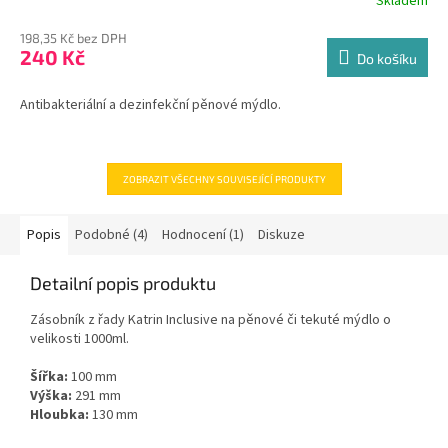
Skladem
198,35 Kč bez DPH
240 Kč
Do košíku
Antibakteriální a dezinfekční pěnové mýdlo.
ZOBRAZIT VŠECHNY SOUVISEJÍCÍ PRODUKTY
Popis
Podobné (4)
Hodnocení (1)
Diskuze
Detailní popis produktu
Zásobník z řady Katrin Inclusive na pěnové či tekuté mýdlo o
velikosti 1000ml.
Šířka:
100 mm
Výška:
291 mm
Hloubka:
130 mm