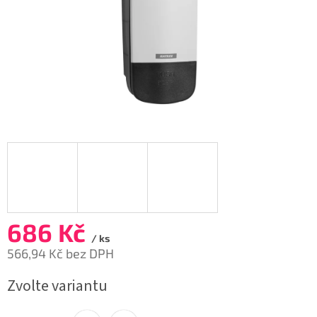
686 Kč
/ ks
566,94 Kč bez DPH
Měrná
Zvolte variantu
cena: