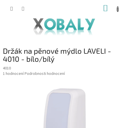
Přejít
NÁKUP
na
KOŠÍK
obsah
Držák na pěnové mýdlo LAVELI -
4010 - bílo/bílý
4010
Průměrné
1 hodnocení
Podrobnosti hodnocení
hodnocení
produktu
je
5,0
z
5
hvězdiček.