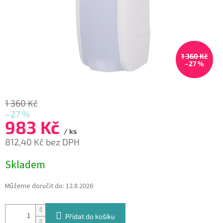
1 360 Kč
–27 %
1 360 Kč
–27 %
983 Kč
/ ks
812,40 Kč bez DPH
Měrná
Skladem
cena:
Můžeme doručit do:
12.8.2026
Přidat do košíku