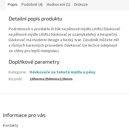
Popis
Podobné (4)
Hodnocení (1)
Diskuze
Detailní popis produktu
Podrobnosti o produktu Držák na pěnové mýdlo LAVELI Dávkovač
na pěnové mýdlo LAVELI Dávkovač je uzamykatelný a bezpečný.
Dávkovač má moderní design a hezký tvar. Zásobník můžete mít
v různých barevných provedení. Dávkovač lze lechce odejmout
ze stěny pro lepší manipulaci.
Doplňkové parametry
Kategorie
:
Dávkovače na tekutá mýdla a pěny
Rozměr
:
105mmx250mmx120mm
Z
á
p
a
Informace pro vás
t
Kontakty
í