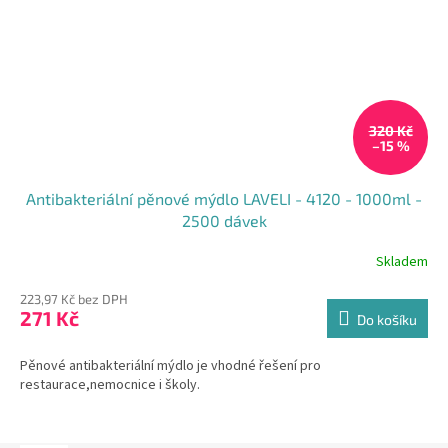
320 Kč
–15 %
Antibakteriální pěnové mýdlo LAVELI - 4120 - 1000ml -
2500 dávek
Skladem
Průměrné
hodnocení
223,97 Kč bez DPH
produktu
271 Kč
je
Do košíku
4,5
z
Pěnové antibakteriální mýdlo je vhodné řešení pro
5
restaurace,nemocnice i školy.
hvězdiček.