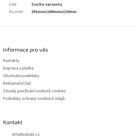
EAN
:
Zvolte variantu
Rozměr
:
291mmx100mmx130mm
Z
á
p
a
Informace pro vás
t
Kontakty
í
Doprava a platba
Obchodní podmínky
Reklamační řád
Zásady používání souborů cookies
Podmínky ochrany osobních údajů
Kontakt
info
@
xobaly.cz