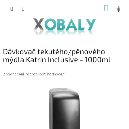
Přejít
NÁKUP
na
KOŠÍK
obsah
Dávkovač tekutého/pěnového
mýdla Katrin Inclusive - 1000ml
Průměrné
2 hodnocení
Podrobnosti hodnocení
hodnocení
produktu
je
5,0
z
5
hvězdiček.