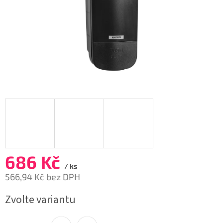
686 Kč
/ ks
566,94 Kč bez DPH
Měrná
Zvolte variantu
cena: