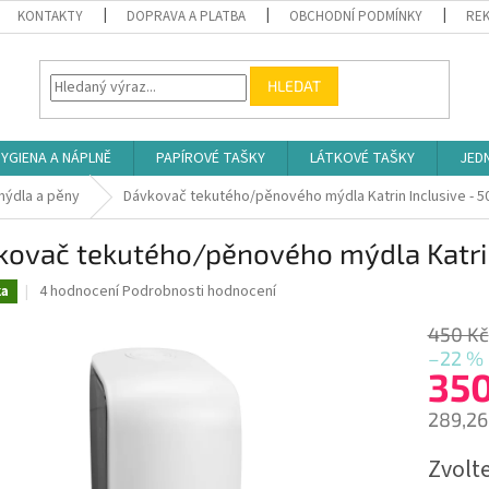
KONTAKTY
DOPRAVA A PLATBA
OBCHODNÍ PODMÍNKY
REK
HLEDAT
YGIENA A NÁPLNĚ
PAPÍROVÉ TAŠKY
LÁTKOVÉ TAŠKY
JED
mýdla a pěny
Dávkovač tekutého/pěnového mýdla Katrin Inclusive - 5
kovač tekutého/pěnového mýdla Katrin
Průměrné
4 hodnocení
Podrobnosti hodnocení
ka
hodnocení
produktu
450 Kč
je
–22 %
4,5
35
z
5
289,26
hvězdiček.
Měrná
Zvolt
cena: