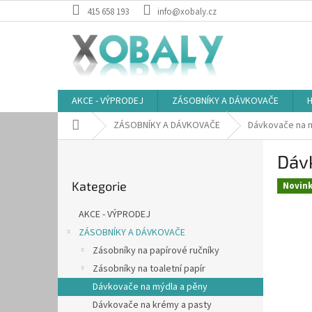
Přejít
415 658 193
info@xobaly.cz
na
obsah
AKCE - VÝPRODEJ
ZÁSOBNÍKY A DÁVKOVAČE
H
Domů
ZÁSOBNÍKY A DÁVKOVAČE
Dávkovače na 
P
Dáv
o
Přeskočit
s
Kategorie
kategorie
Novin
t
r
AKCE - VÝPRODEJ
a
ZÁSOBNÍKY A DÁVKOVAČE
n
Zásobníky na papírové ručníky
n
í
Zásobníky na toaletní papír
p
Dávkovače na mýdla a pěny
a
Dávkovače na krémy a pasty