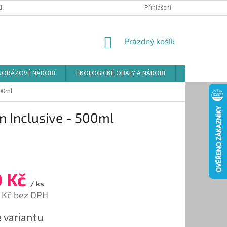
LAMAČNÍ ŘÁD
ZÁSADY POUŽÍVÁNÍ SOUBORŮ COOKIES
Přihlášení
PODMÍNKY O
NÁKUPNÍ
Prázdný košík
KOŠÍK
NORÁZOVÉ NÁDOBÍ
EKOLOGICKÉ OBALY A NÁDOBÍ
OSVĚŽOVAČE
00ml
 Inclusive - 500ml
0 Kč
/ ks
 Kč bez DPH
e variantu