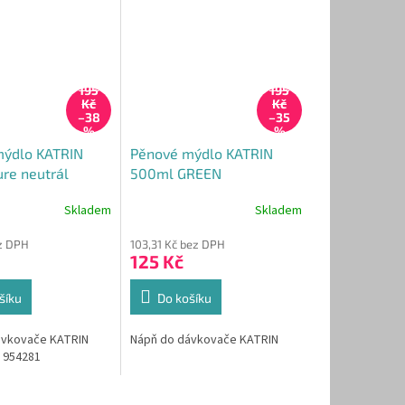
195
195
Kč
Kč
–38
–35
%
%
mýdlo KATRIN
Pěnové mýdlo KATRIN
re neutrál
500ml GREEN
Skladem
Skladem
ez DPH
103,31 Kč bez DPH
125 Kč
šíku
Do košíku
ávkovače KATRIN
Nápň do dávkovače KATRIN
 954281