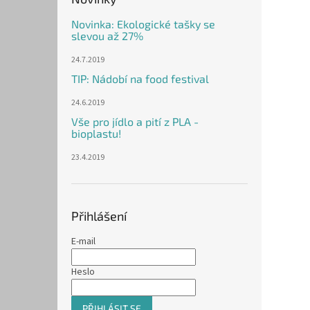
Novinka: Ekologické tašky se
slevou až 27%
24.7.2019
TIP: Nádobí na food festival
24.6.2019
Vše pro jídlo a pití z PLA -
bioplastu!
23.4.2019
Přihlášení
E-mail
Heslo
PŘIHLÁSIT SE