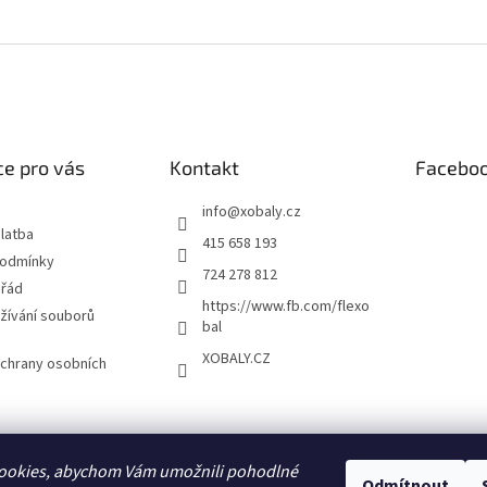
e pro vás
Kontakt
Facebo
info
@
xobaly.cz
latba
415 658 193
podmínky
724 278 812
 řád
https://www.fb.com/flexo
žívání souborů
bal
XOBALY.CZ
chrany osobních
FLEXOBAL
KATRIN
ookies, abychom Vám umožnili pohodlné
Odmítnout