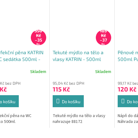
350
185
Kč
Kč
–35
–37
%
%
fekční pěna KATRIN
Tekuté mýdlo na tělo a
Pěnové 
C sedátka 500ml -
vlasy KATRIN - 500ml
500ml Pu
11
Skladem
Skladem
 Kč bez DPH
95,04 Kč bez DPH
99,17 Kč b
 Kč
115 Kč
120 Kč
o košíku
Do košíku
Do ko
ekční pěna na WC
Tekuté mýdlo na tělo a vlasy
Nápň do d
o 500ml.
nahrazuje 88172
Náhrada za