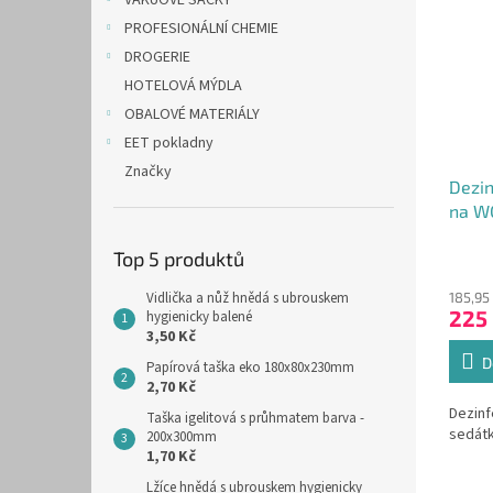
VAKUOVÉ SÁČKY
PROFESIONÁLNÍ CHEMIE
DROGERIE
HOTELOVÁ MÝDLA
OBALOVÉ MATERIÁLY
EET pokladny
Značky
Dezin
na W
9543
Top 5 produktů
Vidlička a nůž hnědá s ubrouskem
185,95
225
hygienicky balené
3,50 Kč
D
Papírová taška eko 180x80x230mm
2,70 Kč
Dezinf
Taška igelitová s průhmatem barva -
sedátk
200x300mm
1,70 Kč
Lžíce hnědá s ubrouskem hygienicky