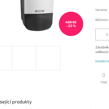
Varianta
Můžeme d
450 Kč
–22 %
Zásobník 
velikosti
Detailní 
TISK
sející produkty