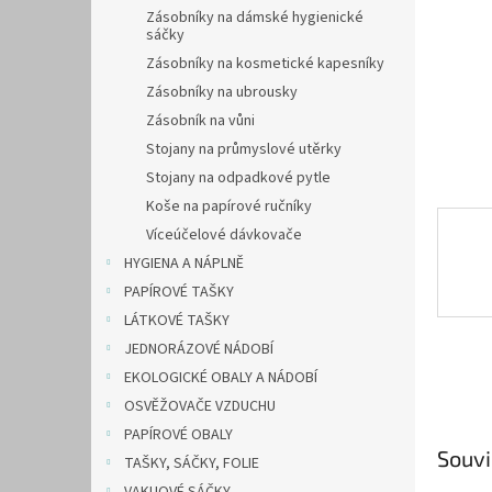
n
Zásobníky na dámské hygienické
e
sáčky
l
Zásobníky na kosmetické kapesníky
Zásobníky na ubrousky
Zásobník na vůni
Stojany na průmyslové utěrky
Stojany na odpadkové pytle
Koše na papírové ručníky
Víceúčelové dávkovače
HYGIENA A NÁPLNĚ
PAPÍROVÉ TAŠKY
LÁTKOVÉ TAŠKY
JEDNORÁZOVÉ NÁDOBÍ
EKOLOGICKÉ OBALY A NÁDOBÍ
OSVĚŽOVAČE VZDUCHU
PAPÍROVÉ OBALY
Souvi
TAŠKY, SÁČKY, FOLIE