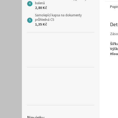
balená
Popi
2,80 Kč
Samolepící kapsa na dokumenty
průhledná C5
Det
1,35 Kč
Zásob
Šířk
Výšk
Hlo
Novinky