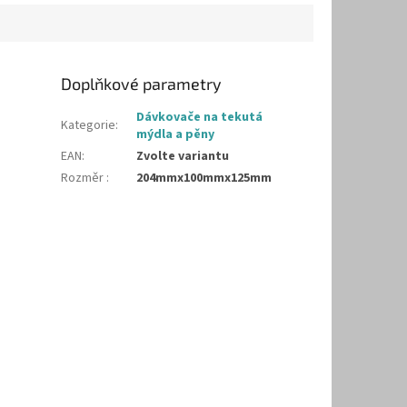
Doplňkové parametry
Dávkovače na tekutá
Kategorie
:
mýdla a pěny
EAN
:
Zvolte variantu
Rozměr
:
204mmx100mmx125mm