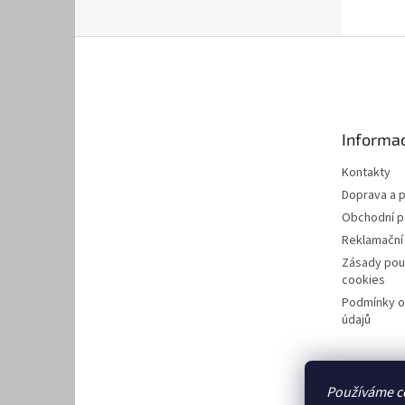
Z
á
p
a
t
Informac
í
Kontakty
Doprava a p
Obchodní 
Reklamační
Zásady pou
cookies
Podmínky o
údajů
Používáme c