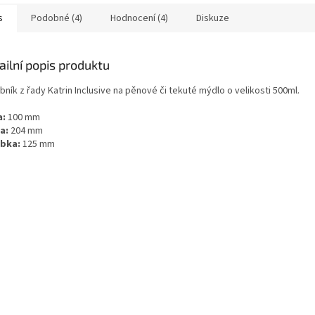
s
Podobné (4)
Hodnocení (4)
Diskuze
ailní popis produktu
ník z řady Katrin Inclusive na pěnové či tekuté mýdlo o velikosti 500ml.
a:
100 mm
a:
204 mm
ubka:
125 mm