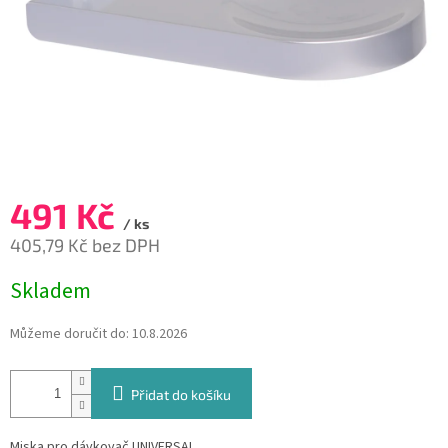
491 Kč
/ ks
405,79 Kč bez DPH
Měrná
Skladem
cena:
Můžeme doručit do:
10.8.2026
Přidat do košíku
Miska pro dávkovač UNIVERSAL.