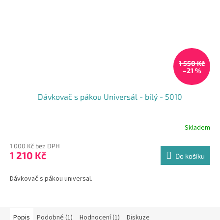
1 550 Kč
–21 %
Dávkovač s pákou Universál - bílý - 5010
Skladem
Průměrné
hodnocení
1 000 Kč bez DPH
produktu
1 210 Kč
je
Do košíku
5,0
z
Dávkovač s pákou universal.
5
hvězdiček.
Popis
Podobné (1)
Hodnocení (1)
Diskuze