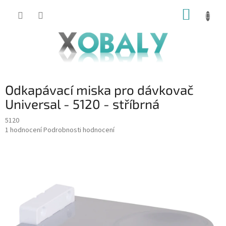
Přejít
NÁKUP
na
KOŠÍK
obsah
Odkapávací miska pro dávkovač
Universal - 5120 - stříbrná
5120
Průměrné
1 hodnocení
Podrobnosti hodnocení
hodnocení
produktu
je
5,0
z
5
hvězdiček.