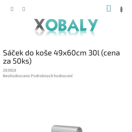
Přejít
NÁKUP
na
KOŠÍK
obsah
Sáček do koše 49x60cm 30l (cena
za 50ks)
29.0018
Průměrné
Neohodnoceno
Podrobnosti hodnocení
hodnocení
produktu
je
0,0
z
5
hvězdiček.