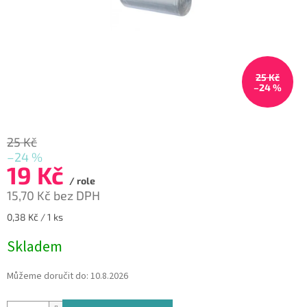
25 Kč
–24 %
25 Kč
–24 %
19 Kč
/ role
15,70 Kč bez DPH
Měrná
0,38 Kč / 1 ks
cena:
Skladem
Můžeme doručit do:
10.8.2026