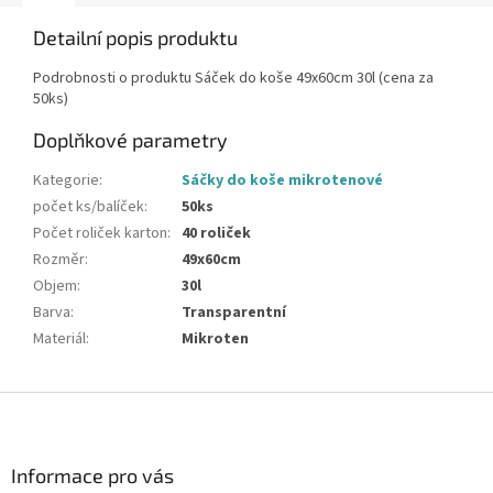
Detailní popis produktu
Podrobnosti o produktu Sáček do koše 49x60cm 30l (cena za
50ks)
Doplňkové parametry
Kategorie
:
Sáčky do koše mikrotenové
počet ks/balíček
:
50ks
Počet roliček karton
:
40 roliček
Rozměr
:
49x60cm
Objem
:
30l
Barva
:
Transparentní
Materiál
:
Mikroten
Z
á
p
a
Informace pro vás