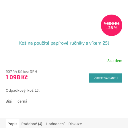
1 500 Kč
–26 %
Koš na použité papírové ručníky s víkem 25l
Skladem
907,44 Kč bez DPH
1 098 Kč
VYBRAT VARIANTU
Odpadkový koš 25l.
Bílá
černá
Popis
Podobné (4)
Hodnocení
Diskuze