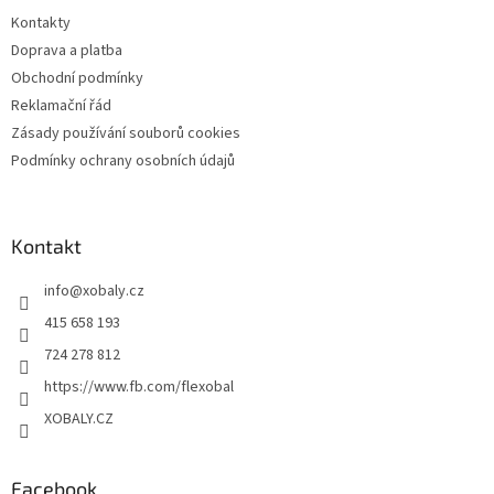
t
Kontakty
í
Doprava a platba
Obchodní podmínky
Reklamační řád
Zásady používání souborů cookies
Podmínky ochrany osobních údajů
Kontakt
info
@
xobaly.cz
415 658 193
724 278 812
https://www.fb.com/flexobal
XOBALY.CZ
Facebook