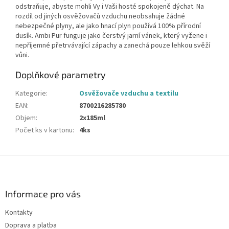
odstraňuje, abyste mohli Vy i Vaši hosté spokojeně dýchat. Na
rozdíl od jiných osvěžovačů vzduchu neobsahuje žádné
nebezpečné plyny, ale jako hnací plyn používá 100% přírodní
dusík. Ambi Pur funguje jako čerstvý jarní vánek, který vyžene i
nepříjemné přetrvávající zápachy a zanechá pouze lehkou svěží
vůni.
Doplňkové parametry
Kategorie
:
Osvěžovače vzduchu a textilu
EAN
:
8700216285780
Objem
:
2x185ml
Počet ks v kartonu
:
4ks
Z
á
p
a
Informace pro vás
t
Kontakty
í
Doprava a platba