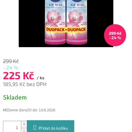
299 Kč
–24 %
299 Kč
–24 %
225 Kč
/ ks
185,95 Kč bez DPH
Měrná
Skladem
cena:
Můžeme doručit do:
10.8.2026
Přidat do košíku