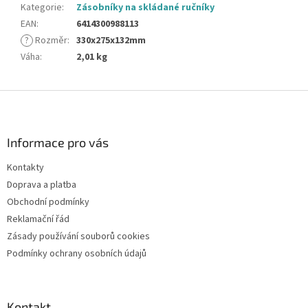
Kategorie
:
Zásobníky na skládané ručníky
EAN
:
6414300988113
?
Rozměr
:
330x275x132mm
Váha
:
2,01 kg
Z
á
p
a
Informace pro vás
t
Kontakty
í
Doprava a platba
Obchodní podmínky
Reklamační řád
Zásady používání souborů cookies
Podmínky ochrany osobních údajů
Kontakt