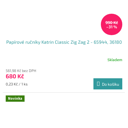
990 Kč
–31 %
Papírové ručníky Katrin Classic Zig Zag 2 - 65944, 36180
Skladem
Průměrné
hodnocení
561,98 Kč bez DPH
produktu
680 Kč
je
5,0
Měrná
0,23 Kč / 1 ks
Do košíku
z
cena:
5
hvězdiček.
Novinka