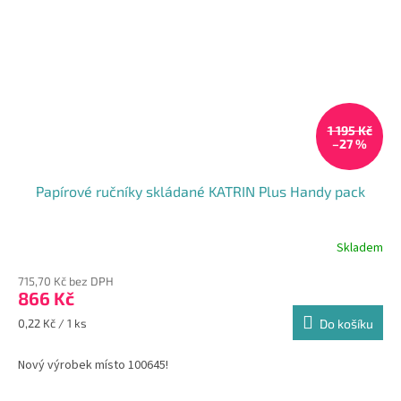
1 195 Kč
–27 %
Papírové ručníky skládané KATRIN Plus Handy pack
Skladem
715,70 Kč bez DPH
866 Kč
Měrná
0,22 Kč / 1 ks
Do košíku
cena:
Nový výrobek místo 100645!