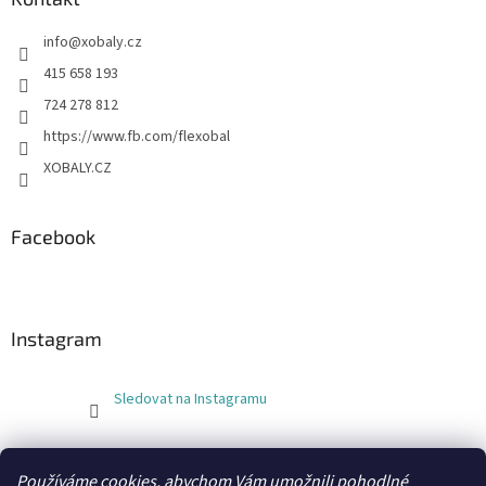
info
@
xobaly.cz
415 658 193
724 278 812
https://www.fb.com/flexobal
XOBALY.CZ
Facebook
Instagram
Sledovat na Instagramu
FLEXOBAL
KATRIN
Používáme cookies, abychom Vám umožnili pohodlné