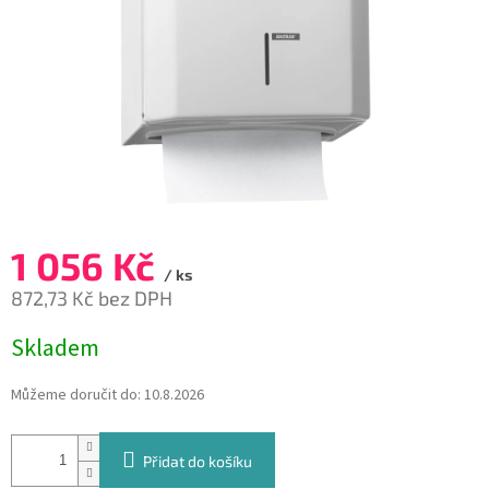
1 056 Kč
/ ks
872,73 Kč bez DPH
Měrná
Skladem
cena:
Můžeme doručit do:
10.8.2026
Přidat do košíku