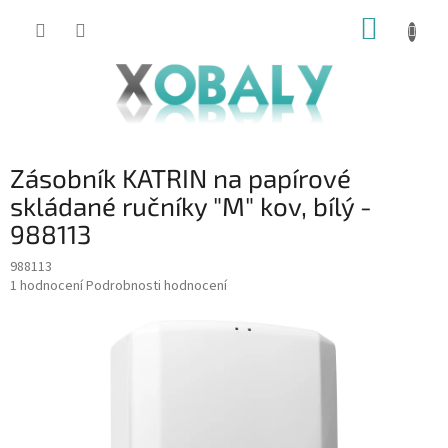
Přejít
NÁKUP
na
KOŠÍK
obsah
Zásobník KATRIN na papírové
skládané ručníky "M" kov, bílý -
988113
988113
Průměrné
1 hodnocení
Podrobnosti hodnocení
hodnocení
produktu
je
5,0
z
5
hvězdiček.