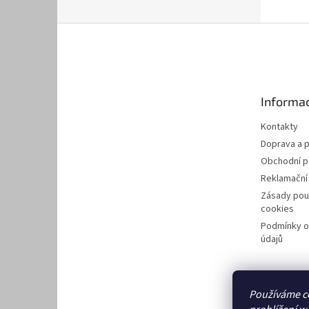
Z
á
p
a
t
Informac
í
Kontakty
Doprava a p
Obchodní 
Reklamační
Zásady pou
cookies
Podmínky o
údajů
Používáme c