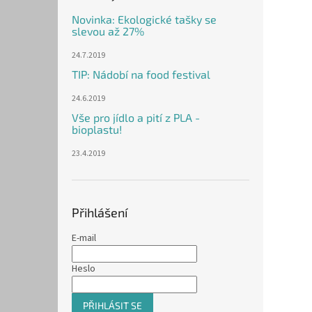
Novinka: Ekologické tašky se
slevou až 27%
24.7.2019
TIP: Nádobí na food festival
24.6.2019
Vše pro jídlo a pití z PLA -
bioplastu!
23.4.2019
Přihlášení
E-mail
Heslo
PŘIHLÁSIT SE