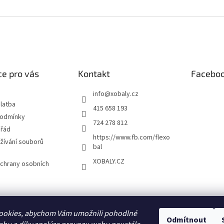
e pro vás
Kontakt
Facebo
info
@
xobaly.cz
latba
415 658 193
podmínky
724 278 812
 řád
https://www.fb.com/flexo
žívání souborů
bal
XOBALY.CZ
chrany osobních
FLEXOBAL
KATRIN
ookies, abychom Vám umožnili pohodlné
Odmítnout