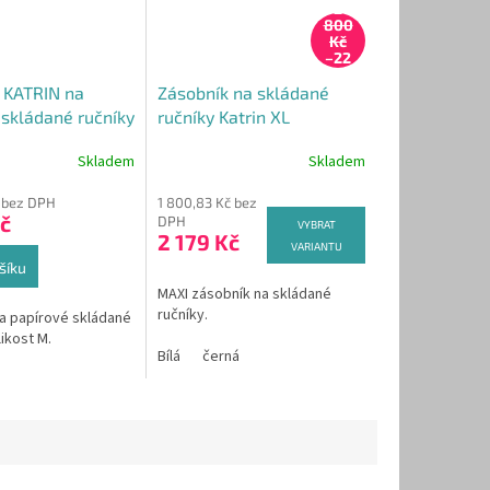
2
800
Kč
–22
%
 KATRIN na
Zásobník na skládané
 skládané ručníky
ručníky Katrin XL
z satén - 988366
Skladem
Skladem
č bez DPH
1 800,83 Kč bez
č
DPH
VYBRAT
2 179 Kč
VARIANTU
šíku
MAXI zásobník na skládané
ručníky.
a papírové skládané
likost M.
Bílá
černá