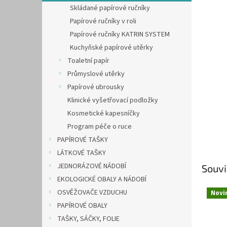
n
Skládané papírové ručníky
e
Papírové ručníky v roli
l
Papírové ručníky KATRIN SYSTEM
Kuchyňské papírové utěrky
Toaletní papír
Průmyslové utěrky
Papírové ubrousky
Klinické vyšetřovací podložky
Kosmetické kapesníčky
Program péče o ruce
PAPÍROVÉ TAŠKY
LÁTKOVÉ TAŠKY
JEDNORÁZOVÉ NÁDOBÍ
Souvi
EKOLOGICKÉ OBALY A NÁDOBÍ
OSVĚŽOVAČE VZDUCHU
Novi
PAPÍROVÉ OBALY
TAŠKY, SÁČKY, FOLIE