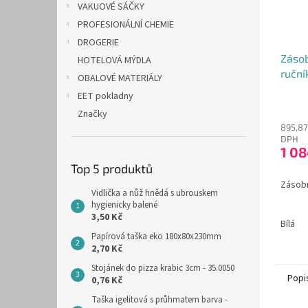
VAKUOVÉ SÁČKY
PROFESIONÁLNÍ CHEMIE
DROGERIE
Zásob
HOTELOVÁ MÝDLA
ruční
OBALOVÉ MATERIÁLY
EET pokladny
Značky
895,87
DPH
1 08
Top 5 produktů
Zásobn
Vidlička a nůž hnědá s ubrouskem
hygienicky balené
3,50 Kč
Bílá
Papírová taška eko 180x80x230mm
2,70 Kč
Stojánek do pizza krabic 3cm - 35.0050
Popi
0,76 Kč
Taška igelitová s průhmatem barva -