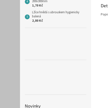
200x300mm
Det
1,70 Kč
Lžíce hnědá s ubrouskem hygienicky
Popi
balená
2,80 Kč
Novinky