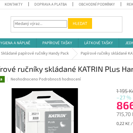
KONTAKTY
DOPRAVA A PLATBA
OBCHODNÍ PODMÍNKY
REK
HLEDAT
YGIENA A NÁPLNĚ
PAPÍROVÉ TAŠKY
LÁTKOVÉ TAŠKY
JED
Skládané papírové ručníky Handy Pack
Papírové ručníky skládané K
rové ručníky skládané KATRIN Plus Ha
Průměrné
Neohodnoceno
Podrobnosti hodnocení
ka
hodnocení
produktu
1 195 K
je
–27 %
0,0
86
z
5
715,70
hvězdiček.
Měrná
0,22 Kč /
cena: