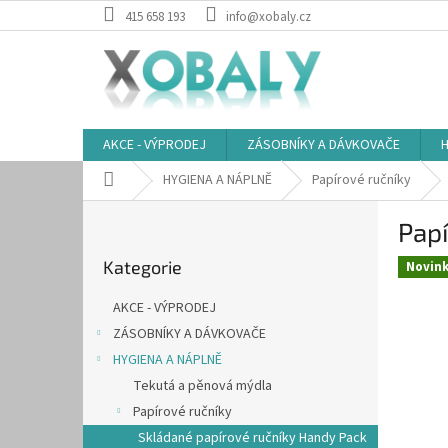
Přejít
415 658 193
info@xobaly.cz
na
obsah
AKCE - VÝPRODEJ
ZÁSOBNÍKY A DÁVKOVAČE
H
Domů
HYGIENA A NÁPLNĚ
Papírové ručníky
P
Papí
o
Přeskočit
s
Kategorie
kategorie
Novin
t
r
AKCE - VÝPRODEJ
a
ZÁSOBNÍKY A DÁVKOVAČE
n
HYGIENA A NÁPLNĚ
n
í
Tekutá a pěnová mýdla
p
Papírové ručníky
a
Skládané papírové ručníky Handy Pack