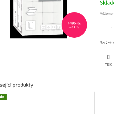
Skla
Můžeme d
1 195 Kč
–27 %
Nový výr
TISK
sející produkty
nka