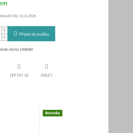
dem
oručit do:
11.8.2026
Přidat do košíku
obek místo 100645!
ZEPTAT SE
SDÍLET
Novinka