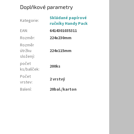
Doplňkové parametry
Skládané papírové
Kategorie
:
ručníky Handy Pack
EAN
:
6414301035311
Rozměr
:
224x230mm
Rozměr
útržku
224x115mm
složený
:
počet
200ks
ks/balíček
:
Počet
2 vrstvý
vrstev
:
Balení
:
20bal./karton