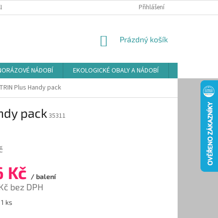
LAMAČNÍ ŘÁD
ZÁSADY POUŽÍVÁNÍ SOUBORŮ COOKIES
Přihlášení
PODMÍNKY O
NÁKUPNÍ
Prázdný košík
KOŠÍK
NORÁZOVÉ NÁDOBÍ
EKOLOGICKÉ OBALY A NÁDOBÍ
OSVĚŽOVAČE
ATRIN Plus Handy pack
ndy pack
35311
č
6 Kč
/ balení
 Kč bez DPH
 1 ks