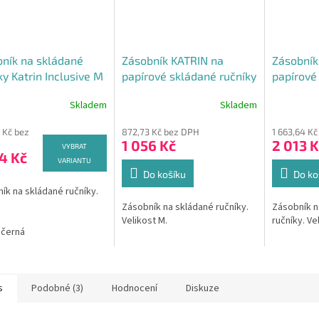
ník na skládané
Zásobník KATRIN na
Zásobník
ky Katrin Inclusive M
papírové skládané ručníky
papírové
"M" kov, bílý - 988113
"M" Nere
Skladem
Skladem
Průměrné
hodnocení
 Kč bez
872,73 Kč bez DPH
1 663,64 K
produktu
1 056 Kč
2 013 K
je
VYBRAT
4 Kč
5,0
VARIANTU
z
Do košíku
Do ko
5
ík na skládané ručníky.
hvězdiček.
Zásobník na skládané ručníky.
Zásobník n
Velikost M.
ručníky. Ve
černá
s
Podobné (3)
Hodnocení
Diskuze