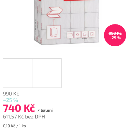
990 Kč
–25 %
990 Kč
–25 %
740 Kč
/ balení
611,57 Kč bez DPH
Měrná
0,19 Kč / 1 ks
cena: