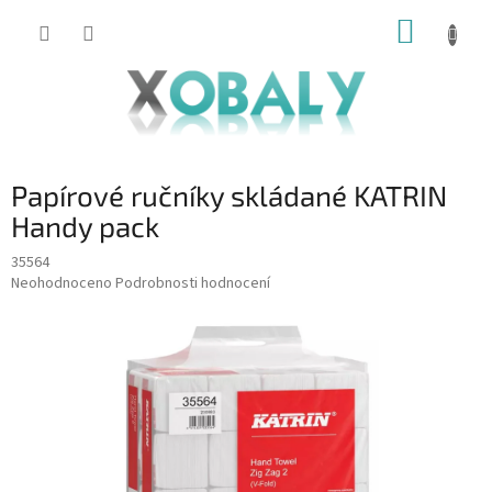
Přejít
NÁKUP
na
KOŠÍK
obsah
Papírové ručníky skládané KATRIN
Handy pack
35564
Průměrné
Neohodnoceno
Podrobnosti hodnocení
hodnocení
produktu
je
0,0
z
5
hvězdiček.