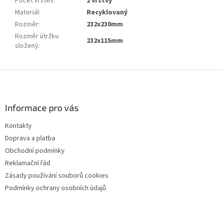
Počet vrstev
:
2 vrstvý
Materiál
:
Recyklovaný
Rozměr
:
232x230mm
Rozměr útržku
232x115mm
složený
:
Z
á
p
a
Informace pro vás
t
Kontakty
í
Doprava a platba
Obchodní podmínky
Reklamační řád
Zásady používání souborů cookies
Podmínky ochrany osobních údajů