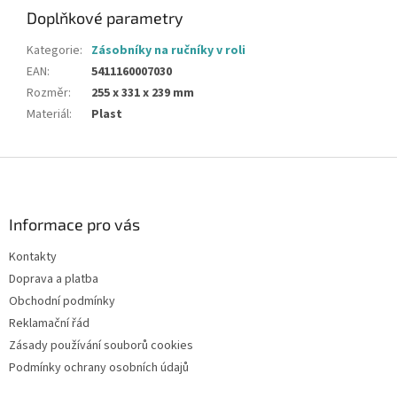
Doplňkové parametry
Kategorie
:
Zásobníky na ručníky v roli
EAN
:
5411160007030
Rozměr
:
255 x 331 x 239 mm
Materiál
:
Plast
Z
á
p
a
Informace pro vás
t
Kontakty
í
Doprava a platba
Obchodní podmínky
Reklamační řád
Zásady používání souborů cookies
Podmínky ochrany osobních údajů