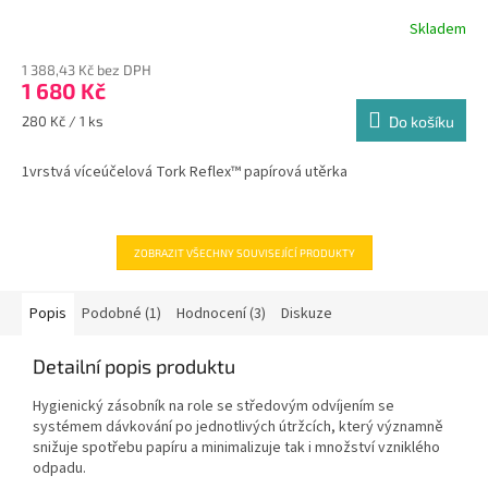
Skladem
Průměrné
hodnocení
1 388,43 Kč bez DPH
produktu
1 680 Kč
je
5,0
Měrná
280 Kč / 1 ks
Do košíku
z
cena:
5
1vrstvá víceúčelová Tork Reflex™ papírová utěrka
hvězdiček.
ZOBRAZIT VŠECHNY SOUVISEJÍCÍ PRODUKTY
Popis
Podobné (1)
Hodnocení (3)
Diskuze
Detailní popis produktu
Hygienický zásobník na role se středovým odvíjením se
systémem dávkování po jednotlivých útržcích, který významně
snižuje spotřebu papíru a minimalizuje tak i množství vzniklého
odpadu.