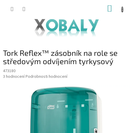
Přejít
NÁKUP
na
KOŠÍK
obsah
Tork Reflex™ zásobník na role se
středovým odvíjením tyrkysový
473180
Průměrné
3 hodnocení
Podrobnosti hodnocení
hodnocení
produktu
je
4,3
z
5
hvězdiček.