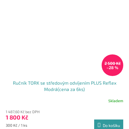
2 500 Kč
–28 %
Ručník TORK se středovým odvíjením PLUS Reflex
Modrá(cena za 6ks)
Skladem
Průměrné
hodnocení
1 487,60 Kč bez DPH
produktu
1 800 Kč
je
5,0
Měrná
300 Kč / 1 ks
Do košíku