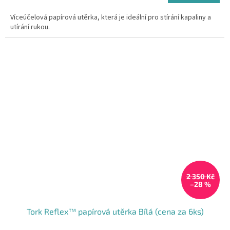
z
cena:
5
Víceúčelová papírová utěrka, která je ideální pro stírání kapaliny a
hvězdiček.
utírání rukou.
2 350 Kč
–28 %
Tork Reflex™ papírová utěrka Bílá (cena za 6ks)