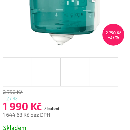
2 750 Kč
–27 %
2 750 Kč
–27 %
1 990 Kč
/ balení
1 644,63 Kč bez DPH
Měrná
Skladem
cena: