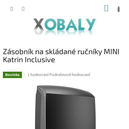
Přejít
NÁKUP
na
KOŠÍK
obsah
Zásobník na skládané ručníky MINI
Katrin Inclusive
Průměrné
1 hodnocení
Podrobnosti hodnocení
Novinka
hodnocení
produktu
je
5,0
z
5
hvězdiček.