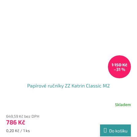
1 150 Kč
–31 %
Papírové ručníky ZZ Katrin Classic M2
Skladem
649,59 Kč bez DPH
786 Kč
Měrná
0,20 Kč / 1 ks
Do košíku
cena: