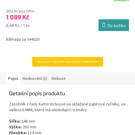
900 Kč bez DPH
1 089 Kč
Měrná
0,48 Kč / 1 ks
Do košíku
cena:
Náhrada za 344020
ZOBRAZIT VŠECHNY SOUVISEJÍCÍ PRODUKTY
Popis
Hodnocení (1)
Diskuze
Detailní popis produktu
Zásobník z řady Katrin Inclusive na skládané papírové ručníky, ve
velikosti MINI, která má následující rozměry:
Šířka:
248 mm
Výška:
350 mm
Hloubka:
114 mm