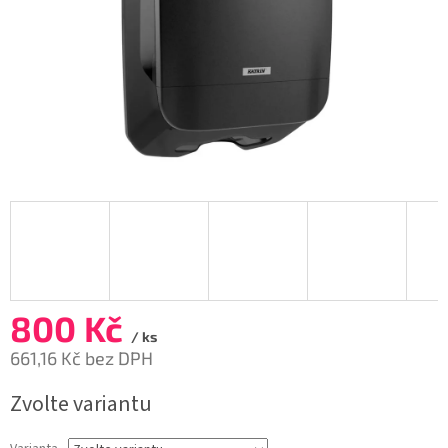
800 Kč
/ ks
661,16 Kč bez DPH
Měrná
Zvolte variantu
cena: