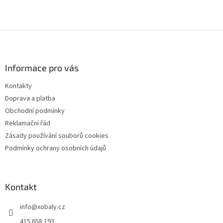
Z
á
p
a
Informace pro vás
t
Kontakty
í
Doprava a platba
Obchodní podmínky
Reklamační řád
Zásady používání souborů cookies
Podmínky ochrany osobních údajů
Kontakt
info
@
xobaly.cz
415 658 193