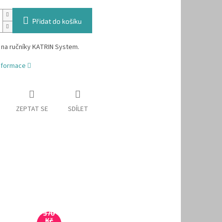
Přidat do košíku
 na ručníky KATRIN System.
informace
ZEPTAT SE
SDÍLET
370
Kč