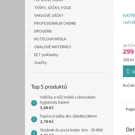
PAPÍROVÉ OBALY
TAŠKY, SÁČKY, FOLIE
KATR
VAKUOVÉ SÁČKY
ruční
PROFESIONÁLNÍ CHEMIE
DROGERIE
HOTELOVÁ MÝDLA
247,11
OBALOVÉ MATERIÁLY
299
EET pokladny
Měrná
299 Kč 
Značky
cena:
D
Ručník
Top 5 produktů
Vidlička a nůž hnědá s ubrouskem
hygienicky balené
3,50 Kč
Popi
Papírová taška eko 180x80x230mm
2,70 Kč
Det
Stojánek do pizza krabic 3cm - 35.0050