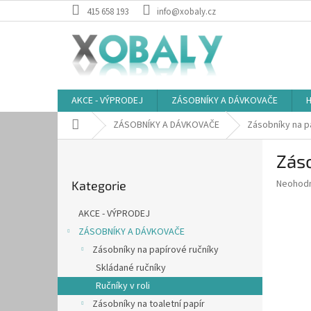
Přejít
415 658 193
info@xobaly.cz
na
obsah
AKCE - VÝPRODEJ
ZÁSOBNÍKY A DÁVKOVAČE
H
Domů
ZÁSOBNÍKY A DÁVKOVAČE
Zásobníky na p
P
Záso
o
Přeskočit
s
Průměr
Neohod
Kategorie
kategorie
t
hodnoce
r
produkt
AKCE - VÝPRODEJ
a
je
ZÁSOBNÍKY A DÁVKOVAČE
0,0
n
z
Zásobníky na papírové ručníky
n
5
í
Skládané ručníky
hvězdič
p
Ručníky v roli
a
Zásobníky na toaletní papír