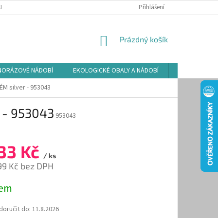
LAMAČNÍ ŘÁD
ZÁSADY POUŽÍVÁNÍ SOUBORŮ COOKIES
Přihlášení
PODMÍNKY O
NÁKUPNÍ
Prázdný košík
KOŠÍK
NORÁZOVÉ NÁDOBÍ
EKOLOGICKÉ OBALY A NÁDOBÍ
OSVĚŽOVAČE
M silver - 953043
 - 953043
953043
33 Kč
/ ks
99 Kč bez DPH
dem
oručit do:
11.8.2026