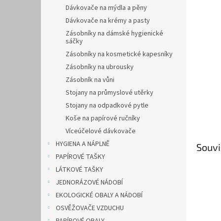
n
Dávkovače na mýdla a pěny
e
Dávkovače na krémy a pasty
l
Zásobníky na dámské hygienické
sáčky
Zásobníky na kosmetické kapesníky
Zásobníky na ubrousky
Zásobník na vůni
Stojany na průmyslové utěrky
Stojany na odpadkové pytle
Koše na papírové ručníky
Víceúčelové dávkovače
HYGIENA A NÁPLNĚ
Souvi
PAPÍROVÉ TAŠKY
LÁTKOVÉ TAŠKY
JEDNORÁZOVÉ NÁDOBÍ
EKOLOGICKÉ OBALY A NÁDOBÍ
OSVĚŽOVAČE VZDUCHU