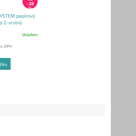
–28
%
YSTEM papírový
lý 2-vrstvý
Skladem
bez DPH
šíku