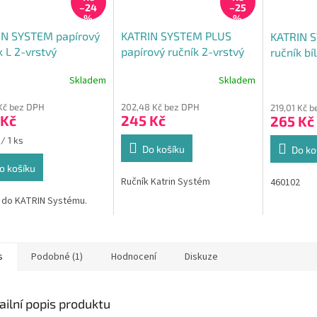
–24
–25
%
%
IN SYSTEM papírový
KATRIN SYSTEM PLUS
KATRIN S
k L 2-vrstvý
papírový ručník 2-vrstvý
ručník bí
Skladem
Skladem
 Kč bez DPH
202,48 Kč bez DPH
219,01 Kč 
 Kč
245 Kč
265 Kč
/ 1 ks
Do košíku
Do ko
o košíku
Ručník Katrin Systém
460102
 do KATRIN Systému.
s
Podobné (1)
Hodnocení
Diskuze
ailní popis produktu