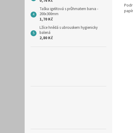
0,76 Kč
Podr
Taška igelitová s průhmatem barva -
papír
200x300mm
1,70 Kč
Lžíce hnědá s ubrouskem hygienicky
balená
2,80 Kč