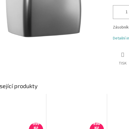
Zásobník
Detailní 
TISK
sející produkty
395
330
Kč
Kč