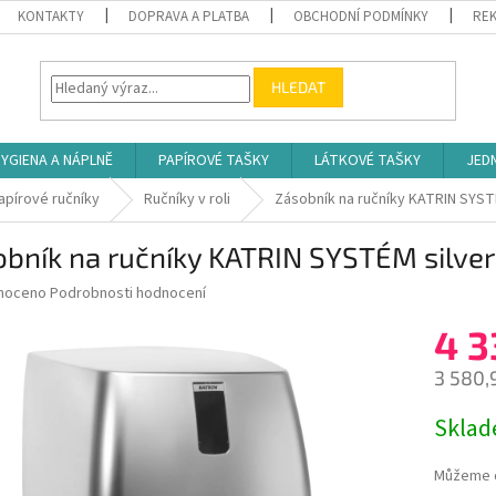
KONTAKTY
DOPRAVA A PLATBA
OBCHODNÍ PODMÍNKY
REK
HLEDAT
YGIENA A NÁPLNĚ
PAPÍROVÉ TAŠKY
LÁTKOVÉ TAŠKY
JED
apírové ručníky
Ručníky v roli
Zásobník na ručníky KATRIN SYSTÉ
bník na ručníky KATRIN SYSTÉM silver
né
noceno
Podrobnosti hodnocení
ní
4 3
u
3 580,
Měrná
Skla
cena:
ek.
Můžeme d