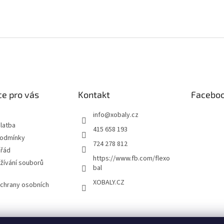
e pro vás
Kontakt
Facebo
info
@
xobaly.cz
latba
415 658 193
podmínky
724 278 812
 řád
https://www.fb.com/flexo
žívání souborů
bal
XOBALY.CZ
chrany osobních