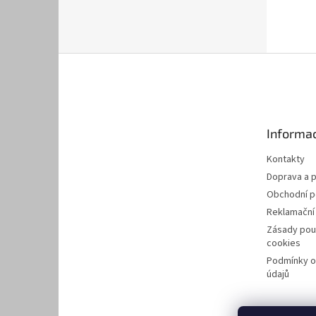
Z
á
p
a
t
Informac
í
Kontakty
Doprava a p
Obchodní 
Reklamační
Zásady pou
cookies
Podmínky o
údajů