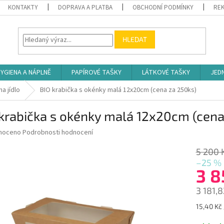
KONTAKTY
DOPRAVA A PLATBA
OBCHODNÍ PODMÍNKY
REK
HLEDAT
YGIENA A NÁPLNĚ
PAPÍROVÉ TAŠKY
LÁTKOVÉ TAŠKY
JED
a jídlo
BIO krabička s okénky malá 12x20cm (cena za 250ks)
krabička s okénky malá 12x20cm (cena
né
noceno
Podrobnosti hodnocení
ní
u
5 200 
–25 %
3 8
3 181,
ek.
Měrná
15,40 Kč 
cena: