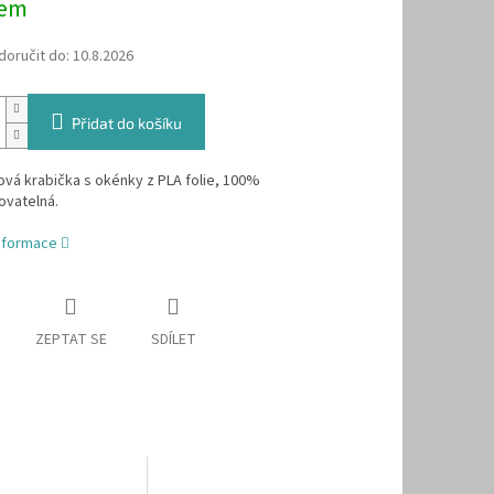
dem
oručit do:
10.8.2026
Přidat do košíku
ová krabička s okénky z PLA folie, 100%
vatelná.
informace
ZEPTAT SE
SDÍLET