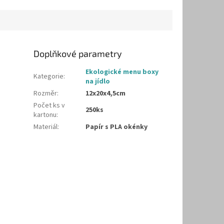
Doplňkové parametry
Ekologické menu boxy
Kategorie
:
na jídlo
Rozměr
:
12x20x4,5cm
Počet ks v
250ks
kartonu
:
Materiál
:
Papír s PLA okénky