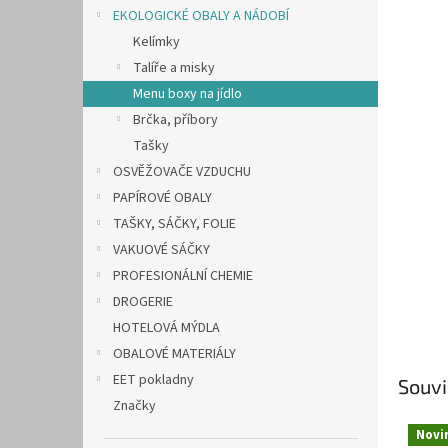
n
EKOLOGICKÉ OBALY A NÁDOBÍ
e
Kelímky
l
Talíře a misky
Menu boxy na jídlo
Brčka, příbory
Tašky
OSVĚŽOVAČE VZDUCHU
PAPÍROVÉ OBALY
TAŠKY, SÁČKY, FOLIE
VAKUOVÉ SÁČKY
PROFESIONÁLNÍ CHEMIE
DROGERIE
HOTELOVÁ MÝDLA
OBALOVÉ MATERIÁLY
EET pokladny
Souvi
Značky
Novi