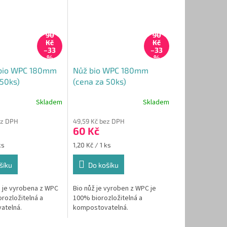
90
90
Kč
Kč
–33
–33
%
%
 bio WPC 180mm
Nůž bio WPC 180mm
 50ks)
(cena za 50ks)
Skladem
Skladem
ez DPH
49,59 Kč bez DPH
60 Kč
Měrná
ks
1,20 Kč / 1 ks
cena:
šíku
Do košíku
a je vyrobena z WPC
Bio nůž je vyroben z WPC je
rozložitelná a
100% biorozložitelná a
atelná.
kompostovatelná.