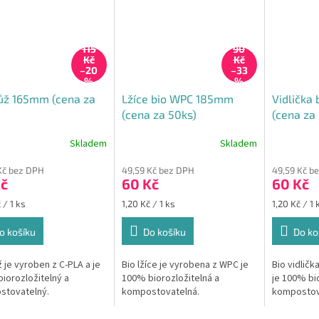
115
90
Kč
Kč
–20
–33
%
%
ůž 165mm (cena za
Lžíce bio WPC 185mm
Vidlička
(cena za 50ks)
(cena za
Skladem
Skladem
Kč bez DPH
49,59 Kč bez DPH
49,59 Kč b
Kč
60 Kč
60 Kč
Měrná
Měrná
 / 1 ks
1,20 Kč / 1 ks
1,20 Kč / 1 
cena:
cena:
o košíku
Do košíku
Do ko
ž je vyroben z C-PLA a je
Bio lžíce je vyrobena z WPC je
Bio vidličk
iorozložitelný a
100% biorozložitelná a
je 100% bio
stovatelný.
kompostovatelná.
kompostov