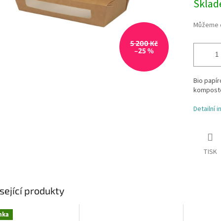
Skla
Můžeme d
5 200 Kč
–25 %
Bio papír
komposto
Detailní 
TISK
sející produkty
nka