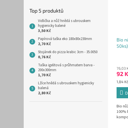
Top 5 produktů
Vidlička a nůž hnědá s ubrouskem
hygienicky balené
3,50 Kč
Papírová taška eko 180x80x230mm
Bio n
2,70 Kč
50ks)
Stojánek do pizza krabic 3cm - 35.0050
0,76 Kč
Taška igelitová s průhmatem barva -
76,03 
200x300mm
92 
1,70 Kč
Měrná
1,84 Kč
Lžíce hnědá s ubrouskem hygienicky
cena:
balená
2,80 Kč
D
Bio nů
100% b
kompo