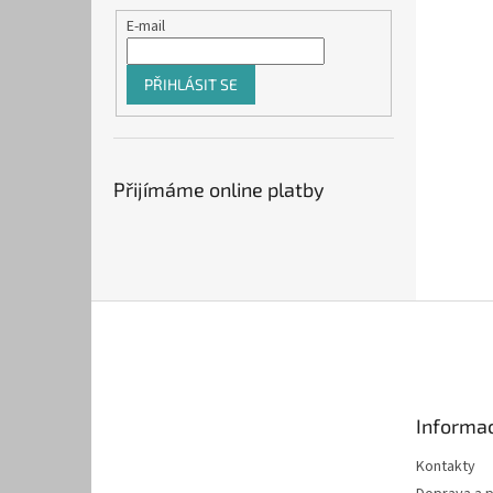
E-mail
PŘIHLÁSIT SE
Přijímáme online platby
Z
á
p
a
t
Informac
í
Kontakty