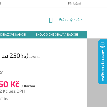
LAMAČNÍ ŘÁD
ZÁSADY POUŽÍVÁNÍ SOUBORŮ COOKIES
Přihlášení
PODMÍNKY O
NÁKUPNÍ
Prázdný košík
KOŠÍK
NORÁZOVÉ NÁDOBÍ
EKOLOGICKÉ OBALY A NÁDOBÍ
OSVĚŽOVAČE
 za 250ks)
10.0121
Kč
50 Kč
/ Karton
82 Kč bez DPH
/ 1 ks