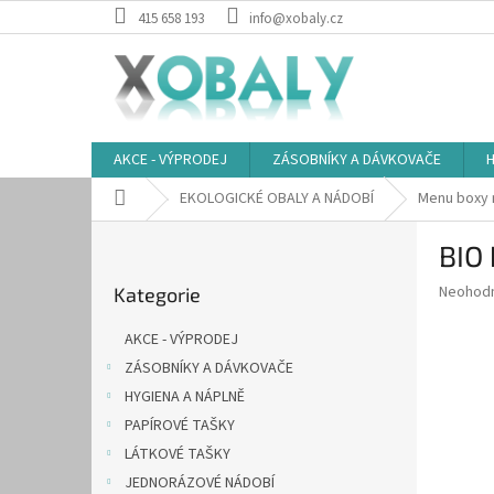
Přejít
415 658 193
info@xobaly.cz
na
obsah
AKCE - VÝPRODEJ
ZÁSOBNÍKY A DÁVKOVAČE
H
Domů
EKOLOGICKÉ OBALY A NÁDOBÍ
Menu boxy n
P
BIO 
o
Přeskočit
s
Průměr
Neohod
Kategorie
kategorie
t
hodnoce
r
produkt
AKCE - VÝPRODEJ
a
je
ZÁSOBNÍKY A DÁVKOVAČE
0,0
n
z
HYGIENA A NÁPLNĚ
n
5
í
PAPÍROVÉ TAŠKY
hvězdič
p
LÁTKOVÉ TAŠKY
a
JEDNORÁZOVÉ NÁDOBÍ