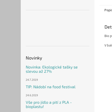
Popi
Det
Bio 
V ba
Novinky
Novinka: Ekologické tašky se
slevou až 27%
24.7.2019
TIP: Nádobí na food festival
24.6.2019
Vše pro jídlo a pití z PLA -
bioplastu!