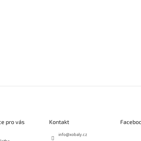
e pro vás
Kontakt
Facebo
info
@
xobaly.cz