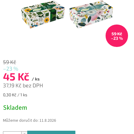
59 Kč
–23 %
59 Kč
–23 %
45 Kč
/ ks
37,19 Kč bez DPH
Měrná
0,30 Kč / 1 ks
cena:
Skladem
Můžeme doručit do:
11.8.2026