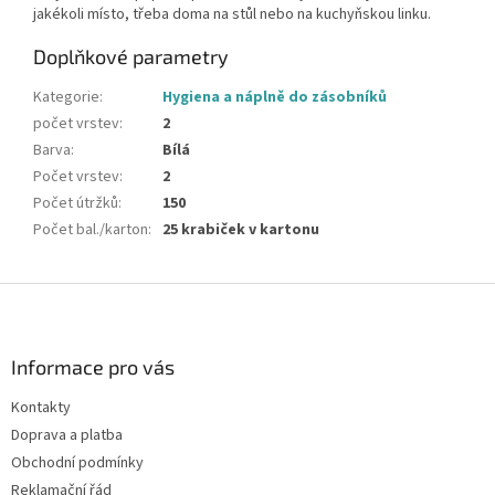
jakékoli místo, třeba doma na stůl nebo na kuchyňskou linku.
Doplňkové parametry
Kategorie
:
Hygiena a náplně do zásobníků
počet vrstev
:
2
Barva
:
Bílá
Počet vrstev
:
2
Počet útržků
:
150
Počet bal./karton
:
25 krabiček v kartonu
Z
á
p
a
Informace pro vás
t
Kontakty
í
Doprava a platba
Obchodní podmínky
Reklamační řád