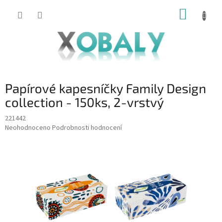
Přejít
NÁKUP
na
KOŠÍK
obsah
Papírové kapesníčky Family Design
collection - 150ks, 2-vrstvý
221442
Průměrné
Neohodnoceno
Podrobnosti hodnocení
hodnocení
produktu
je
0,0
z
5
hvězdiček.