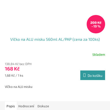
208 Kč
–19 %
Víčko na ALU misku 560ml AL/PAP (cena za 100ks)
Skladem
138,84 Kč bez DPH
168 Kč
Měrná
1,68 Kč / 1 ks
Do košíku
cena:
Víčko na ALU misku
Popis
Hodnocení
Diskuze