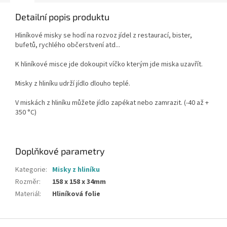
Detailní popis produktu
Hliníkové misky se hodí na rozvoz jídel z restaurací, bister,
bufetů, rychlého občerstvení atd...
K hliníkové misce jde dokoupit víčko kterým jde miska uzavřít.
Misky z hliníku udrží jídlo dlouho teplé.
V miskách z hliníku můžete jídlo zapékat nebo zamrazit. (-40 až +
350 °C)
Doplňkové parametry
Kategorie
:
Misky z hliníku
Rozměr
:
158 x 158 x 34mm
Materiál
:
Hliníková folie
Z