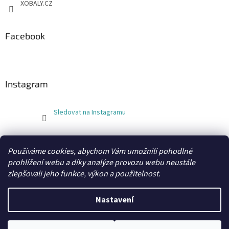
XOBALY.CZ
Facebook
Instagram
Sledovat na Instagramu
FLEXOBAL
KATRIN
Používáme cookies, abychom Vám umožnili pohodlné
prohlížení webu a díky analýze provozu webu neustále
zlepšovali jeho funkce, výkon a použitelnost.
Vytvořil Shoptet
Nastavení
Copyright 2026
xobaly.cz
. Všechna práva vyhrazena.