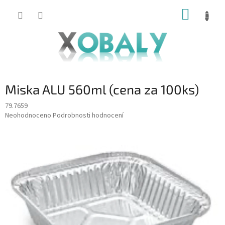
Přejít
NÁKUP
na
KOŠÍK
obsah
Miska ALU 560ml (cena za 100ks)
79.7659
Průměrné
Neohodnoceno
Podrobnosti hodnocení
hodnocení
produktu
je
0,0
z
5
hvězdiček.