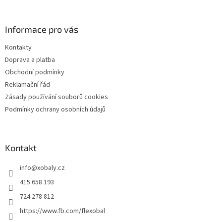
á
p
a
Informace pro vás
t
Kontakty
í
Doprava a platba
Obchodní podmínky
Reklamační řád
Zásady používání souborů cookies
Podmínky ochrany osobních údajů
Kontakt
info
@
xobaly.cz
415 658 193
724 278 812
https://www.fb.com/flexobal