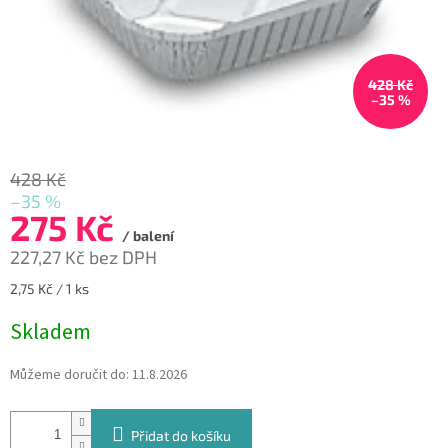
428 Kč
–35 %
428 Kč
–35 %
275 Kč
/ balení
227,27 Kč bez DPH
Měrná
2,75 Kč / 1 ks
cena:
Skladem
Můžeme doručit do:
11.8.2026
Přidat do košíku