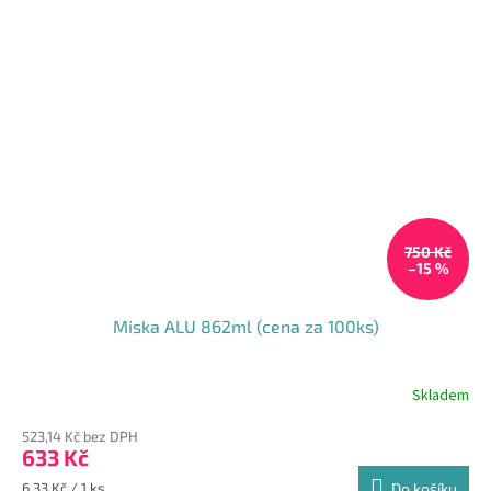
750 Kč
–15 %
Miska ALU 862ml (cena za 100ks)
Skladem
523,14 Kč bez DPH
633 Kč
Měrná
6,33 Kč / 1 ks
Do košíku