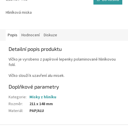
cena:
Hliníková miska
Popis
Hodnocení
Diskuze
Detailní popis produktu
Víčko je vyrobeno z papírové lepenky polaminované hliníkovou
folií.
Víčko slouží k uzavření alu misek.
Doplňkové parametry
Kategorie
:
Misky z hliníku
Rozměr
:
211 x 148 mm
Materiál
:
PAP/ALU
Z