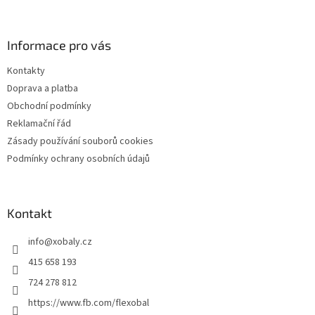
á
p
a
Informace pro vás
t
Kontakty
í
Doprava a platba
Obchodní podmínky
Reklamační řád
Zásady používání souborů cookies
Podmínky ochrany osobních údajů
Kontakt
info
@
xobaly.cz
415 658 193
724 278 812
https://www.fb.com/flexobal