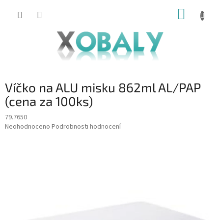
Přejít
NÁKUP
na
KOŠÍK
obsah
Víčko na ALU misku 862ml AL/PAP
(cena za 100ks)
79.7650
Průměrné
Neohodnoceno
Podrobnosti hodnocení
hodnocení
produktu
je
0,0
z
5
hvězdiček.