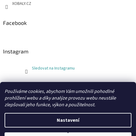
XOBALY.CZ
Facebook
Instagram
Sledovat na Instagramu
FLEXOBAL
KATRIN
Používáme cookies, abychom Vám umožnili pohodlné
prohlížení webu a díky analýze provozu webu neustále
zlepšovali jeho funkce, výkon a použitelnost.
Vytvořil Shoptet
Nastavení
Copyright 2026
xobaly.cz
. Všechna práva vyhrazena.