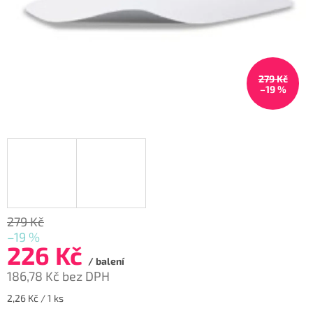
279 Kč
–19 %
279 Kč
–19 %
226 Kč
/ balení
186,78 Kč bez DPH
Měrná
2,26 Kč / 1 ks
cena: