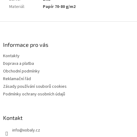
Materiál
:
Papír 70-80 g/m2
Z
á
p
a
Informace pro vás
t
Kontakty
í
Doprava a platba
Obchodní podmínky
Reklamační řád
Zásady používání souborů cookies
Podmínky ochrany osobních údajů
Kontakt
info
@
xobaly.cz