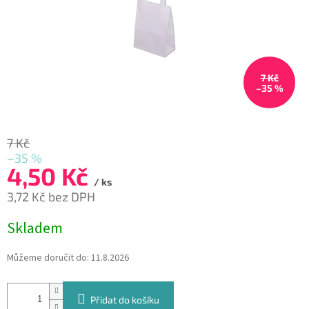
7 Kč
–35 %
7 Kč
–35 %
4,50 Kč
/ ks
3,72 Kč bez DPH
Měrná
Skladem
cena:
Můžeme doručit do:
11.8.2026
Přidat do košíku