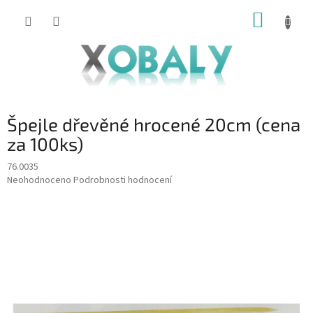
Přejít
NÁKUP
na
KOŠÍK
obsah
Špejle dřevěné hrocené 20cm (cena
za 100ks)
76.0035
Průměrné
Neohodnoceno
Podrobnosti hodnocení
hodnocení
produktu
je
0,0
z
5
hvězdiček.