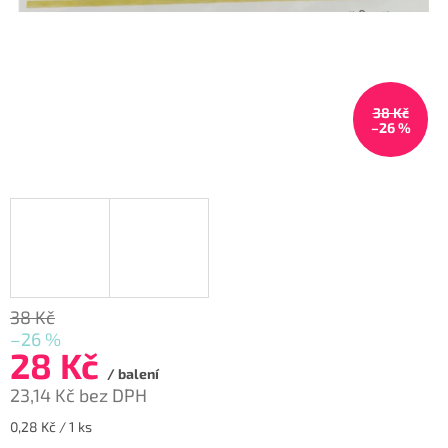
38 Kč
–26 %
38 Kč
–26 %
28 Kč
/ balení
23,14 Kč bez DPH
Měrná
0,28 Kč / 1 ks
cena: