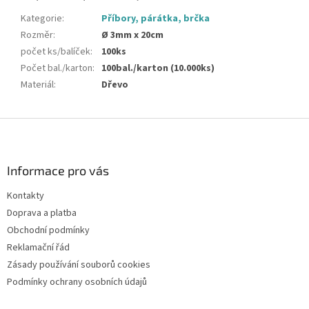
Kategorie
:
Příbory, párátka, brčka
Rozměr
:
Ø 3mm x 20cm
počet ks/balíček
:
100ks
Počet bal./karton
:
100bal./karton (10.000ks)
Materiál
:
Dřevo
Z
á
p
a
Informace pro vás
t
Kontakty
í
Doprava a platba
Obchodní podmínky
Reklamační řád
Zásady používání souborů cookies
Podmínky ochrany osobních údajů