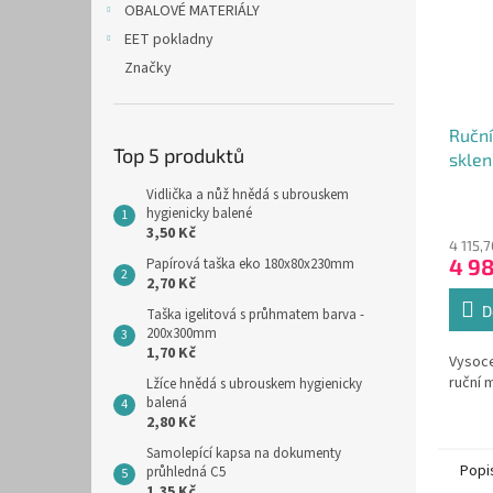
OBALOVÉ MATERIÁLY
EET pokladny
Značky
Ruční
Top 5 produktů
sklen
Vidlička a nůž hnědá s ubrouskem
hygienicky balené
3,50 Kč
4 115,
4 9
Papírová taška eko 180x80x230mm
2,70 Kč
D
Taška igelitová s průhmatem barva -
200x300mm
1,70 Kč
Vysoce
ruční 
Lžíce hnědá s ubrouskem hygienicky
balená
2,80 Kč
Samolepící kapsa na dokumenty
Popi
průhledná C5
1,35 Kč