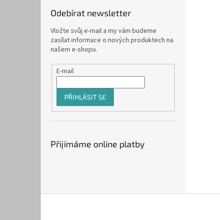
Odebírat newsletter
Vložte svůj e-mail a my vám budeme
zasílat informace o nových produktech na
našem e-shopu.
E-mail
PŘIHLÁSIT SE
Přijímáme online platby
Z
á