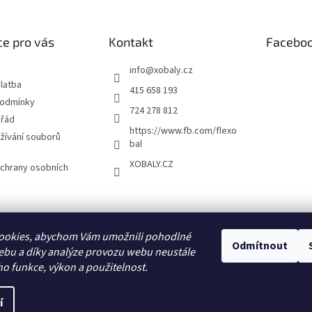
e pro vás
Kontakt
Facebo
info
@
xobaly.cz
latba
415 658 193
podmínky
724 278 812
 řád
https://www.fb.com/flexo
žívání souborů
bal
XOBALY.CZ
chrany osobních
FLEXOBAL
KATRIN
ookies, abychom Vám umožnili pohodlné
Odmítnout
ebu a díky analýze provozu webu neustále
ho funkce, výkon a použitelnost.
í