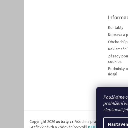
p
a
t
Informac
í
Kontakty
Doprava a p
Obchodní 
Reklamační
Zásady pou
cookies
Podmínky o
údajů
Používáme c
prohlížení w
zlepšovali je
Copyright 2026
xobaly.cz
. Všechna práva vyhrazena.
Nastaven
Grafický návrh a kódování vytvořil
BEOM.cz
.