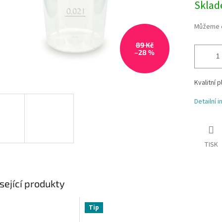
Skla
Můžeme d
89 Kč
–28 %
Kvalitní 
Detailní 
TISK
sející produkty
Tip