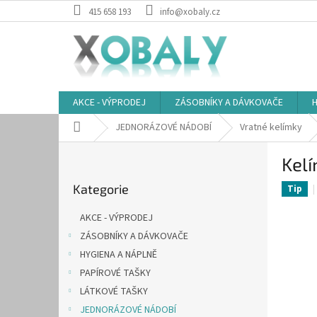
Přejít
415 658 193
info@xobaly.cz
na
obsah
AKCE - VÝPRODEJ
ZÁSOBNÍKY A DÁVKOVAČE
H
Domů
JEDNORÁZOVÉ NÁDOBÍ
Vratné kelímky
P
Kelí
o
Přeskočit
s
Kategorie
kategorie
Tip
t
r
AKCE - VÝPRODEJ
a
ZÁSOBNÍKY A DÁVKOVAČE
n
HYGIENA A NÁPLNĚ
n
í
PAPÍROVÉ TAŠKY
p
LÁTKOVÉ TAŠKY
a
JEDNORÁZOVÉ NÁDOBÍ