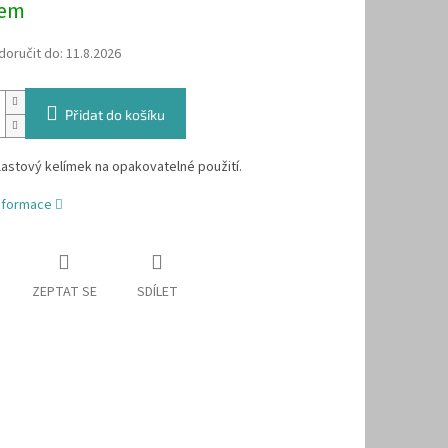
dem
oručit do:
11.8.2026
Přidat do košíku
plastový kelímek na opakovatelné použití.
informace
ZEPTAT SE
SDÍLET