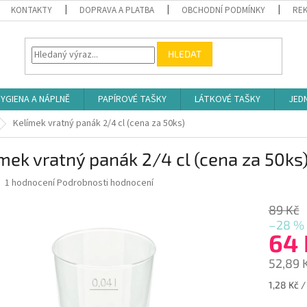
KONTAKTY
DOPRAVA A PLATBA
OBCHODNÍ PODMÍNKY
REK
HLEDAT
YGIENA A NÁPLNĚ
PAPÍROVÉ TAŠKY
LÁTKOVÉ TAŠKY
JED
Kelímek vratný panák 2/4 cl (cena za 50ks)
mek vratný panák 2/4 cl (cena za 50ks
Průměrné
1 hodnocení
Podrobnosti hodnocení
hodnocení
produktu
89 Kč
je
–28 %
5,0
64
z
5
52,89 
hvězdiček.
Měrná
1,28 Kč /
cena: