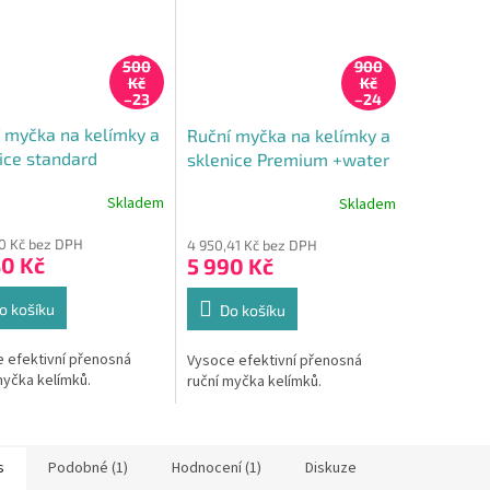
6
7
500
900
Kč
Kč
–23
–24
%
%
 myčka na kelímky a
Ruční myčka na kelímky a
ice standard
sklenice Premium +water
Skladem
Skladem
70 Kč bez DPH
4 950,41 Kč bez DPH
80 Kč
5 990 Kč
o košíku
Do košíku
 efektivní přenosná
Vysoce efektivní přenosná
myčka kelímků.
ruční myčka kelímků.
s
Podobné (1)
Hodnocení (1)
Diskuze