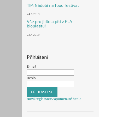
TIP: Nádobí na food festival
24.6.2019
Vše pro jídlo a pití z PLA -
bioplastu!
23.4.2019
Přihlášení
E-mail
Heslo
PŘIHLÁSIT SE
Nová registrace
Zapomenuté heslo