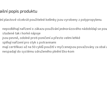
ailní popis produktu
itní plastové vícekrát použitelné kelímky jsou vyrobeny z polypropylenu.
nepodléhají nařízení o zákazu používání jednorázového nádobídají se použ
studené tak i horké nápoje
jsou pevné, odolné proti poničení a přesto velmi lehké
splňují nařízení pro styk s potravinami
mají certifikaci až na 50 cyklů použití v myčcenejsou považovány za obal 
nespadají do systému sdruženého plnění Eko-kom