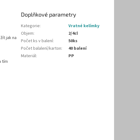
Doplňkové parametry
Kategorie
:
Vratné kelímky
Objem
:
2/4cl
ít jak na
Počet ks v balení
:
50ks
Počet balalení/karton
:
40 balení
Materiál
:
PP
a tím