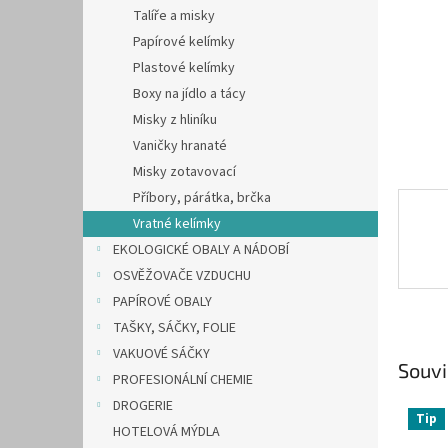
n
Talíře a misky
e
Papírové kelímky
l
Plastové kelímky
Boxy na jídlo a tácy
Misky z hliníku
Vaničky hranaté
Misky zotavovací
Příbory, párátka, brčka
Vratné kelímky
EKOLOGICKÉ OBALY A NÁDOBÍ
OSVĚŽOVAČE VZDUCHU
PAPÍROVÉ OBALY
TAŠKY, SÁČKY, FOLIE
VAKUOVÉ SÁČKY
Souvi
PROFESIONÁLNÍ CHEMIE
DROGERIE
Tip
HOTELOVÁ MÝDLA