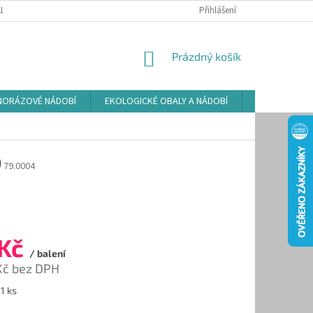
LAMAČNÍ ŘÁD
ZÁSADY POUŽÍVÁNÍ SOUBORŮ COOKIES
Přihlášení
PODMÍNKY O
NÁKUPNÍ
Prázdný košík
KOŠÍK
NORÁZOVÉ NÁDOBÍ
EKOLOGICKÉ OBALY A NÁDOBÍ
OSVĚŽOVAČE
)
79.0004
 Kč
/ balení
Kč bez DPH
 1 ks