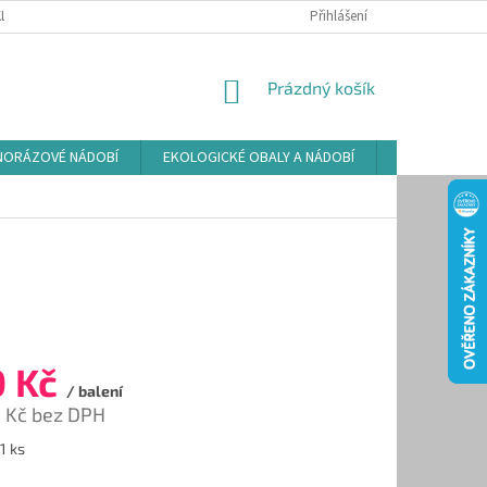
LAMAČNÍ ŘÁD
ZÁSADY POUŽÍVÁNÍ SOUBORŮ COOKIES
Přihlášení
PODMÍNKY O
NÁKUPNÍ
Prázdný košík
KOŠÍK
NORÁZOVÉ NÁDOBÍ
EKOLOGICKÉ OBALY A NÁDOBÍ
OSVĚŽOVAČE
0 Kč
/ balení
 Kč bez DPH
1 ks