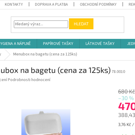
KONTAKTY
DOPRAVA A PLATBA
OBCHODNÍ PODMÍNKY
REK
HLEDAT
YGIENA A NÁPLNĚ
PAPÍROVÉ TAŠKY
LÁTKOVÉ TAŠKY
JED
y
Menubox na bagetu (cena za 125ks)
ubox na bagetu (cena za 125ks)
78.0010
né
cení
Podrobnosti hodnocení
ní
u
680 Kč
–30 %
47
388,43
ek.
Měrná
3,76 Kč / 
cena: