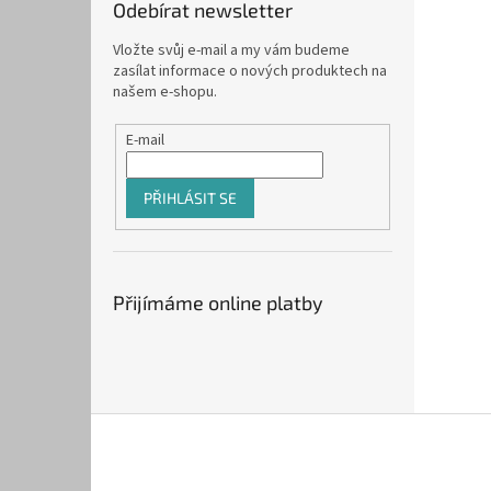
Odebírat newsletter
Vložte svůj e-mail a my vám budeme
zasílat informace o nových produktech na
našem e-shopu.
E-mail
PŘIHLÁSIT SE
Přijímáme online platby
Z
á
p