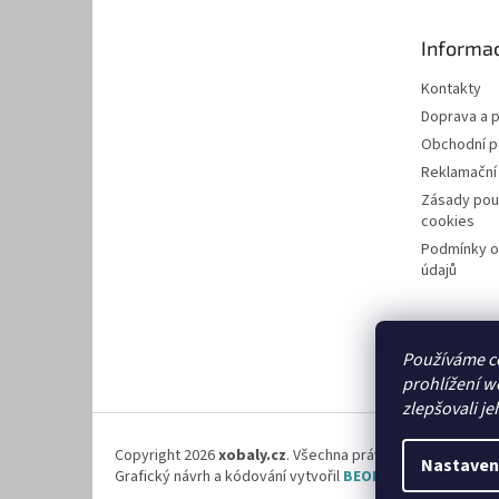
a
t
Informac
í
Kontakty
Doprava a p
Obchodní 
Reklamační
Zásady pou
cookies
Podmínky o
údajů
Používáme c
prohlížení w
zlepšovali je
Copyright 2026
xobaly.cz
. Všechna práva vyhrazena.
Nastaven
Grafický návrh a kódování vytvořil
BEOM.cz
.