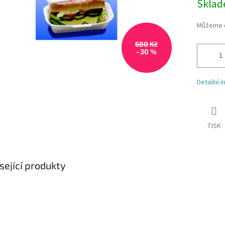
Skla
Můžeme d
680 Kč
–30 %
Detailní 
TISK
sející produkty