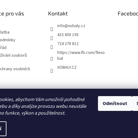
e pro vás
Kontakt
Facebo
info
@
xobaly.cz
latba
415 658 193
podmínky
724 278 812
 řád
https://www.fb.com/flexo
žívání souborů
bal
XOBALY.CZ
chrany osobních
FLEXOBAL
KATRIN
ookies, abychom Vám umožnili pohodlné
Odmítnout
ebu a díky analýze provozu webu neustále
ho funkce, výkon a použitelnost.
í