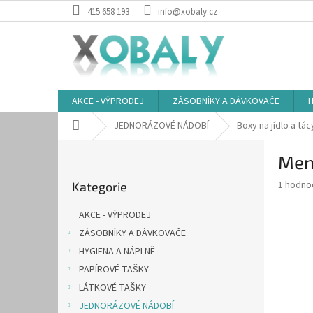
Přejít
415 658 193
info@xobaly.cz
na
obsah
AKCE - VÝPRODEJ
ZÁSOBNÍKY A DÁVKOVAČE
H
Domů
JEDNORÁZOVÉ NÁDOBÍ
Boxy na jídlo a tác
P
Men
o
Přeskočit
s
Průměr
1 hodno
Kategorie
kategorie
t
hodnoce
r
produkt
AKCE - VÝPRODEJ
a
je
ZÁSOBNÍKY A DÁVKOVAČE
5,0
n
z
HYGIENA A NÁPLNĚ
n
5
í
PAPÍROVÉ TAŠKY
hvězdič
p
LÁTKOVÉ TAŠKY
a
JEDNORÁZOVÉ NÁDOBÍ