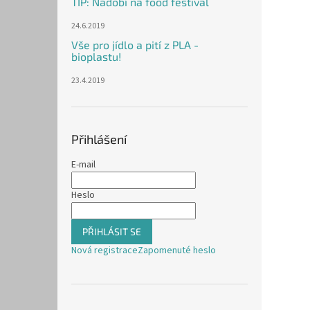
TIP: Nádobí na food festival
24.6.2019
Vše pro jídlo a pití z PLA -
bioplastu!
23.4.2019
Přihlášení
E-mail
Heslo
PŘIHLÁSIT SE
Nová registrace
Zapomenuté heslo