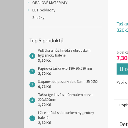
OBALOVÉ MATERIÁLY
EET pokladny
Značky
Taška
320x
menu
Top 5 produktů
Průmě
hodno
Vidlička a nůž hnědá s ubrouskem
6,03 K
produ
hygienicky balené
7,30
je
3,50 Kč
5,0
Papírová taška eko 180x80x230mm
z
D
2,70 Kč
5
hvězdi
Stojánek do pizza krabic 3cm - 35.0050
Papíro
0,76 Kč
Taška igelitová s průhmatem barva -
200x300mm
1,70 Kč
Popi
Lžíce hnědá s ubrouskem hygienicky
balená
2,80 Kč
Det