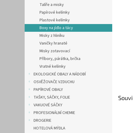
n
Talíře a misky
e
Papírové kelímky
l
Plastové kelímky
Boxy na jídlo a tácy
Misky z hliníku
Vaničky hranaté
Misky zotavovací
Příbory, párátka, brčka
Vratné kelímky
EKOLOGICKÉ OBALY A NÁDOBÍ
OSVĚŽOVAČE VZDUCHU
PAPÍROVÉ OBALY
Souvi
TAŠKY, SÁČKY, FOLIE
VAKUOVÉ SÁČKY
PROFESIONÁLNÍ CHEMIE
DROGERIE
HOTELOVÁ MÝDLA