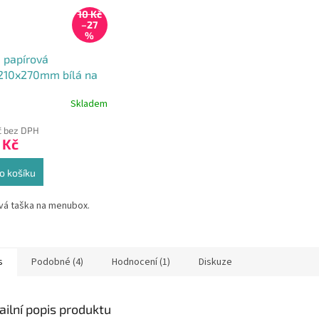
10 Kč
–27
%
 papírová
210x270mm bílá na
 box
Skladem
rné
cení
č bez DPH
ktu
 Kč
o košíku
ček.
vá taška na menubox.
s
Podobné (4)
Hodnocení (1)
Diskuze
ailní popis produktu