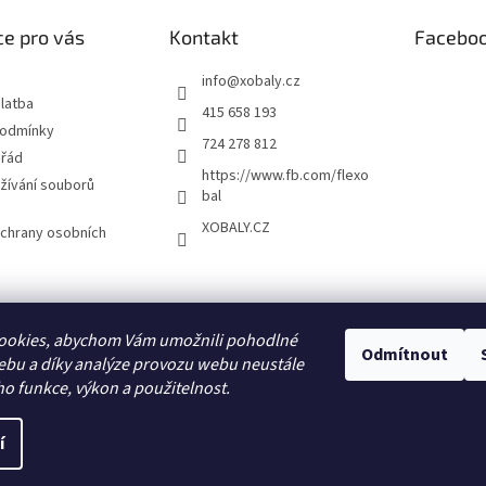
e pro vás
Kontakt
Facebo
info
@
xobaly.cz
latba
415 658 193
podmínky
724 278 812
 řád
https://www.fb.com/flexo
žívání souborů
bal
XOBALY.CZ
chrany osobních
FLEXOBAL
KATRIN
ookies, abychom Vám umožnili pohodlné
Odmítnout
ebu a díky analýze provozu webu neustále
ho funkce, výkon a použitelnost.
í