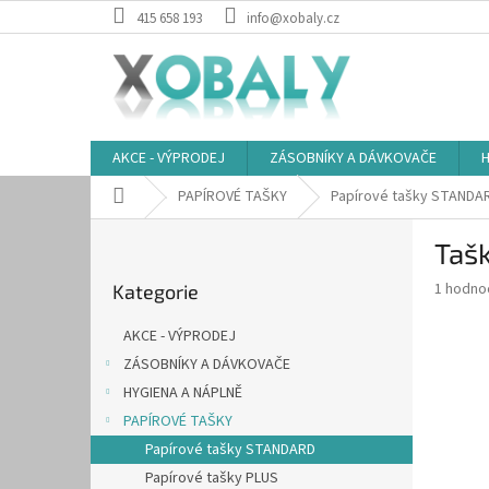
Přejít
415 658 193
info@xobaly.cz
na
obsah
AKCE - VÝPRODEJ
ZÁSOBNÍKY A DÁVKOVAČE
H
Domů
PAPÍROVÉ TAŠKY
Papírové tašky STANDA
P
Taš
o
Přeskočit
s
Průměr
1 hodno
Kategorie
kategorie
t
hodnoce
r
produkt
AKCE - VÝPRODEJ
a
je
ZÁSOBNÍKY A DÁVKOVAČE
5,0
n
z
HYGIENA A NÁPLNĚ
n
5
í
PAPÍROVÉ TAŠKY
hvězdič
p
Papírové tašky STANDARD
a
Papírové tašky PLUS