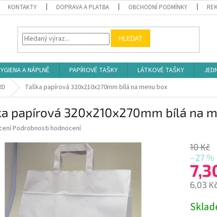
KONTAKTY
DOPRAVA A PLATBA
OBCHODNÍ PODMÍNKY
REK
HLEDAT
YGIENA A NÁPLNĚ
PAPÍROVÉ TAŠKY
LÁTKOVÉ TAŠKY
JED
RD
Taška papírová 320x210x270mm bílá na menu box
ka papírová 320x210x270mm bílá na 
né
cení
Podrobnosti hodnocení
ní
u
10 Kč
–27 %
7,3
6,03 K
ek.
Měrná
Skla
cena: