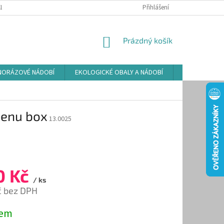
LAMAČNÍ ŘÁD
ZÁSADY POUŽÍVÁNÍ SOUBORŮ COOKIES
Přihlášení
PODMÍNKY O
NÁKUPNÍ
Prázdný košík
KOŠÍK
NORÁZOVÉ NÁDOBÍ
EKOLOGICKÉ OBALY A NÁDOBÍ
OSVĚŽOVAČE
menu box
13.0025
0 Kč
/ ks
č bez DPH
dem