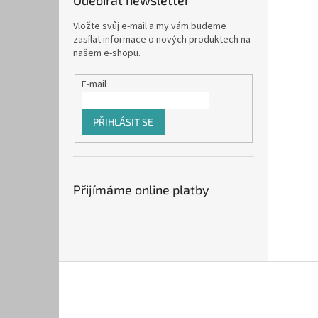
Odebírat newsletter
Vložte svůj e-mail a my vám budeme
zasílat informace o nových produktech na
našem e-shopu.
E-mail
PŘIHLÁSIT SE
Přijímáme online platby
Z
á
p
a