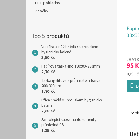
EET pokladny
Značky
Papír
33x33
Top 5 produktů
GASTR
Vidlička a nůž hnědá s ubrouskem
Průmě
500k
hygienicky balené
hodno
3,50 Kč
78,51 
produ
95 K
je
Papírová taška eko 180x80x230mm
2,70 Kč
5,0
Měrná
0,19 Kč
z
cena:
Taška igelitová s průhmatem barva -
5
200x300mm
D
hvězdi
1,70 Kč
Lžíce hnědá s ubrouskem hygienicky
balená
2,80 Kč
Popi
Samolepící kapsa na dokumenty
průhledná C5
1,35 Kč
Det