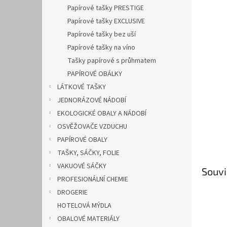
n
Papírové tašky PRESTIGE
e
Papírové tašky EXCLUSIVE
l
Papírové tašky bez uší
Papírové tašky na víno
Tašky papírové s průhmatem
PAPÍROVÉ OBÁLKY
LÁTKOVÉ TAŠKY
JEDNORÁZOVÉ NÁDOBÍ
EKOLOGICKÉ OBALY A NÁDOBÍ
OSVĚŽOVAČE VZDUCHU
PAPÍROVÉ OBALY
TAŠKY, SÁČKY, FOLIE
VAKUOVÉ SÁČKY
Souvi
PROFESIONÁLNÍ CHEMIE
DROGERIE
HOTELOVÁ MÝDLA
OBALOVÉ MATERIÁLY