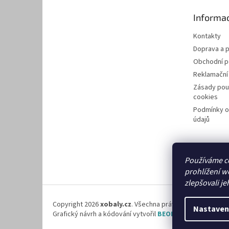
t
Informac
í
Kontakty
Doprava a p
Obchodní 
Reklamační
Zásady pou
cookies
Podmínky o
údajů
Používáme c
prohlížení w
zlepšovali je
Copyright 2026
xobaly.cz
. Všechna práva vyhrazena.
Nastaven
Grafický návrh a kódování vytvořil
BEOM.cz
.