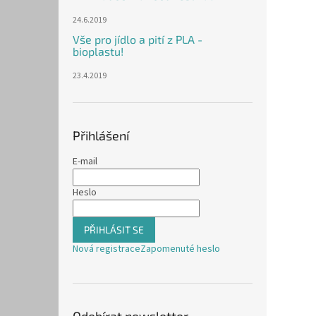
24.6.2019
Vše pro jídlo a pití z PLA -
bioplastu!
23.4.2019
Přihlášení
E-mail
Heslo
PŘIHLÁSIT SE
Nová registrace
Zapomenuté heslo