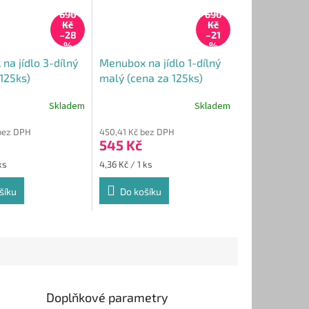
690
690
Kč
Kč
–28
–21
%
%
na jídlo 3-dílný
Menubox na jídlo 1-dílný
125ks)
malý (cena za 125ks)
Skladem
Skladem
bez DPH
450,41 Kč bez DPH
545 Kč
Měrná
ks
4,36 Kč / 1 ks
cena:
šíku
Do košíku
Doplňkové parametry