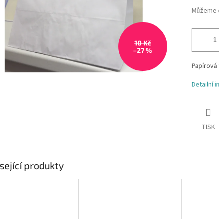
Můžeme d
10 Kč
–27 %
Papírová
Detailní 
TISK
sející produkty